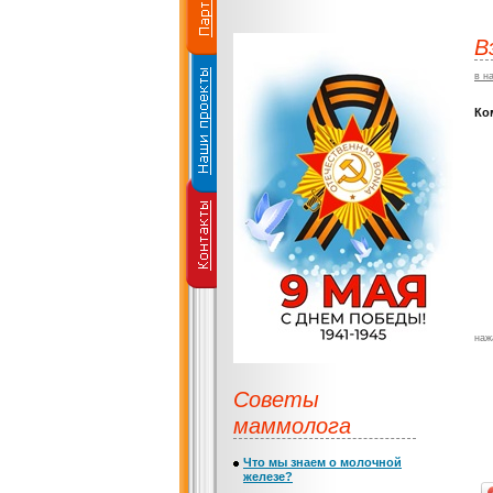
В
в н
Ко
наж
Советы
маммолога
Что мы знаем о молочной
железе?