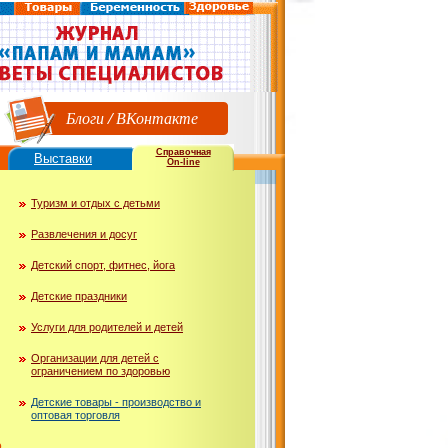
Блоги
/
ВКонтакте
Справочная
Выставки
On-line
Туризм и отдых с детьми
Развлечения и досуг
Детский спорт, фитнес, йога
Детские праздники
Услуги для родителей и детей
Организации для детей с
ограничением по здоровью
Детские товары - производство и
оптовая торговля
ю