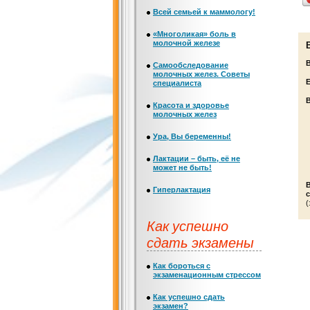
Всей семьей к маммологу!
«Многоликая» боль в
молочной железе
Самообследование
молочных желез. Советы
Е
специалиста
Красота и здоровье
молочных желез
Ура, Вы беременны!
Лактации – быть, её не
может не быть!
Гиперлактация
с
(
Как успешно
сдать экзамены
Как бороться с
экзаменационным стрессом
Как успешно сдать
экзамен?