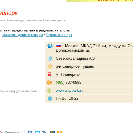
эйпарк
ачало
/
магазины детских товаров
/
торговые центры
мпания представлена в разделах каталога:
Магазины детских товаров
/
Торговые центры
г. Москва, МКАД 71-й км, Между ул.Св
Волоколамским ш.
Северо-Западный АО
р-н Северное Тушино
м. Планерная
(495)
787-0999
www.waypark.ru
ать на карту для увеличения
Пн-Вс: 10-22
Поделиться…