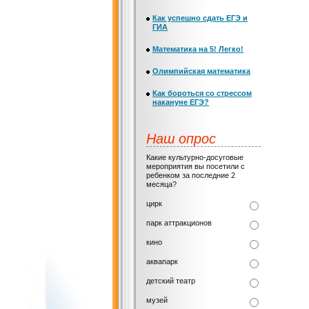
Как успешно сдать ЕГЭ и
ГИА
Математика на 5! Легко!
Олимпийская математика
Как бороться со стрессом
накануне ЕГЭ?
Наш опрос
Какие культурно-досуговые
мероприятия вы посетили с
ребенком за последние 2
месяца?
цирк
парк аттракционов
кино
аквапарк
детский театр
музей