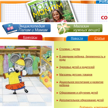
Энциклопедия
Магазин
Папам и Мамам
нужных вещей
Конкурсы
Новости
Статьи
Столица – детям
В ожидании ребенка, беременность и
роды
Здоровье детей и родителей
Магазины детских товаров
Дошкольное воспитание и развитие
ребенка
Образование и обучение детей
Дополнительное образование детей
Добавить компани