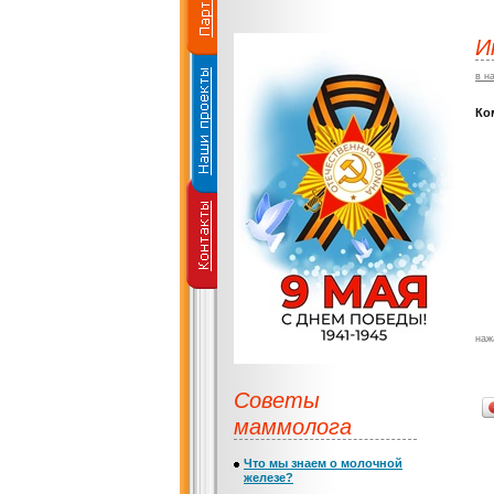
И
в н
Ко
наж
Советы
маммолога
Что мы знаем о молочной
железе?