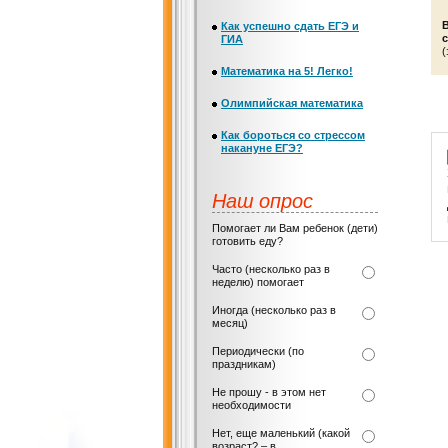
Как успешно сдать ЕГЭ и
с
ГИА
(
Математика на 5! Легко!
Олимпийская математика
Как бороться со стрессом
накануне ЕГЭ?
Наш опрос
Помогает ли Вам ребенок (дети)
готовить еду?
Часто (несколько раз в
неделю) помогает
Иногда (несколько раз в
месяц)
Периодически (по
праздникам)
Не прошу - в этом нет
необходимости
Нет, еще маленький (какой
возраст? – в