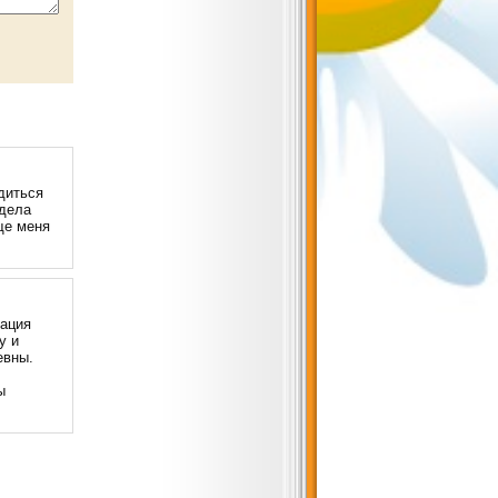
диться
идела
ще меня
рация
у и
евны.
ы