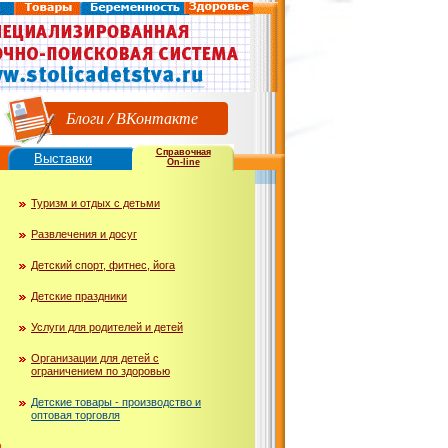
Блоги
/
ВКонтакте
Справочная
Выставки
On-line
Туризм и отдых с детьми
Развлечения и досуг
Детский спорт, фитнес, йога
Детские праздники
Услуги для родителей и детей
Организации для детей с
ограничением по здоровью
Детские товары - производство и
оптовая торговля
ю