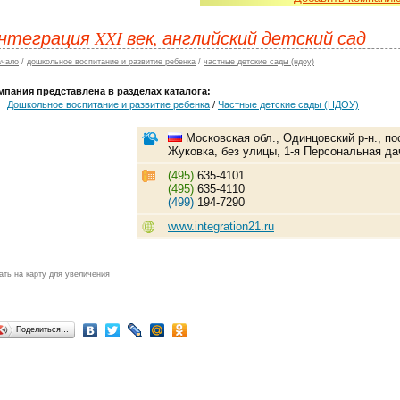
нтеграция XXI век, английский детский сад
ачало
/
дошкольное воспитание и развитие ребенка
/
частные детские сады (ндоу)
мпания представлена в разделах каталога:
Дошкольное воспитание и развитие ребенка
/
Частные детские сады (НДОУ)
Московская обл., Одинцовский р-н., по
Жуковка, без улицы, 1-я Персональная да
(495)
635-4101
(495)
635-4110
(499)
194-7290
www.integration21.ru
ать на карту для увеличения
Поделиться…