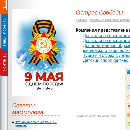
Остров Свободы
в начало
/
дошкольное воспитание и разви
Компания представлена в
Дошкольное воспитание
Дошкольное воспитание
Дополнительное образ
юношеского творчеств
Туризм и отдых с деть
Детский спорт, фитнес,
Советы
маммолога
нажать на карту для увеличения
Что мы знаем о молочной
железе?