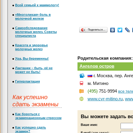
Всей семьей к маммологу!
«Многоликая» боль в
молочной железе
Самообследование
Поделиться…
молочных желез. Советы
специалиста
Красота и здоровье
молочных желез
Родительская компания:
Ура, Вы беременны!
Ангелов остров
Лактации – быть, её не
может не быть!
г. Москва, пер. Анге
Гиперлактация
м. Митино
(495)
751-9994
все те
Как успешно
www.cvr-mitino.ru
,
www
сдать экзамены
Как бороться с
Вы можете задать в
экзаменационным стрессом
Ваше имя:
Как успешно сдать
экзамен?
Е-mail
(для связи):