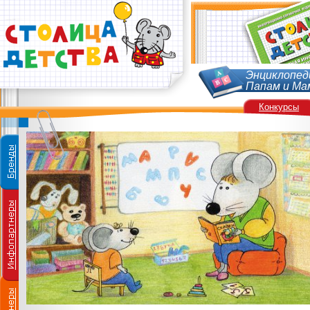
Энциклопед
Папам и Ма
Конкурсы