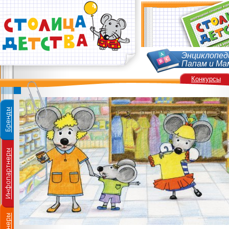
Энциклопед
Папам и Ма
Конкурсы