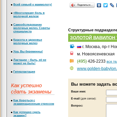
Всей семьей к маммологу!
Поделиться…
«Многоликая» боль в
молочной железе
Самообследование
молочных желез. Советы
Структурные подразделе
специалиста
ЗОЛОТОЙ ВАВИЛОН
Красота и здоровье
молочных желез
г. Москва, пр-т Н
Ура, Вы беременны!
м. Новоясеневская
Лактации – быть, её не
(495)
426-2233
все т
может не быть!
www.golden-babylon.
Гиперлактация
Вы можете задать в
Как успешно
сдать экзамены
Ваше имя:
Е-mail
(для связи):
Как бороться с
экзаменационным стрессом
Вопрос:
Как успешно сдать
экзамен?