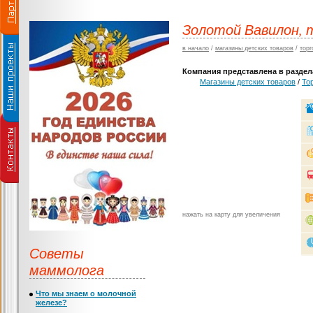
Золотой Вавилон, 
в начало
/
магазины детских товаров
/
торг
Компания представлена в раздела
Магазины детских товаров
/
То
нажать на карту для увеличения
Советы
маммолога
Что мы знаем о молочной
железе?