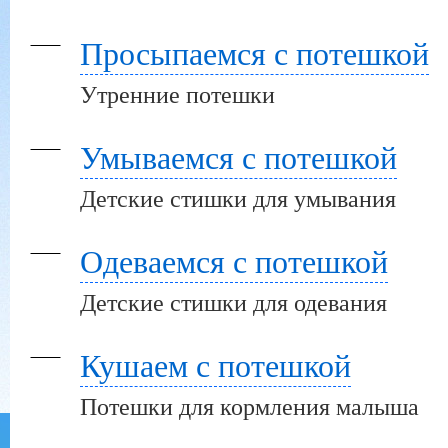
Просыпаемся с потешкой
Утренние потешки
Умываемся с потешкой
Детские стишки для умывания
Одеваемся с потешкой
Детские стишки для одевания
Кушаем с потешкой
Потешки для кормления малыша