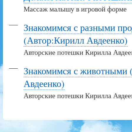
Массаж малышу в игровой форме
Знакомимся с разными пр
(Автор:Кирилл Авдеенко)
Авторские потешки Кирилла Авдее
Знакомимся с животными 
Авдеенко)
Авторские потешки Кирилла Авдее