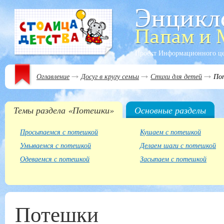
Проект Информационного ц
Оглавление
Досуг в кругу семьи
Стихи для детей
По
Темы раздела «Потешки»
Основные разделы
Просыпаемся с потешкой
Кушаем с потешкой
Умываемся с потешкой
Делаем шаги с потешкой
Одеваемся с потешкой
Засыпаем с потешкой
Потешки