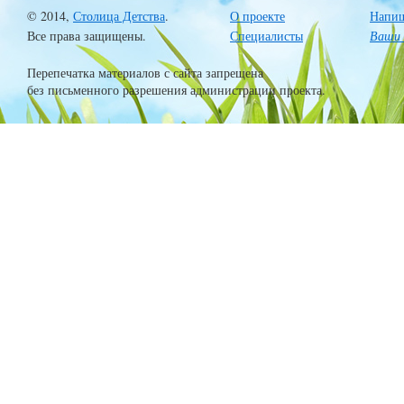
© 2014,
Столица Детства
.
О проекте
Напиш
Все права защищены.
Специалисты
Ваши 
Перепечатка материалов с сайта запрещена
без письменного разрешения администрации проекта.