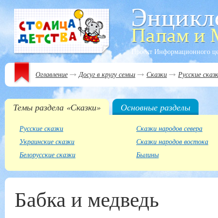
Проект Информационного ц
Оглавление
Досуг в кругу семьи
Сказки
Русские сказ
Темы раздела «Сказки»
Основные разделы
Русские сказки
Сказки народов севера
Украинские сказки
Сказки народов востока
Белорусские сказки
Былины
Бабка и медведь