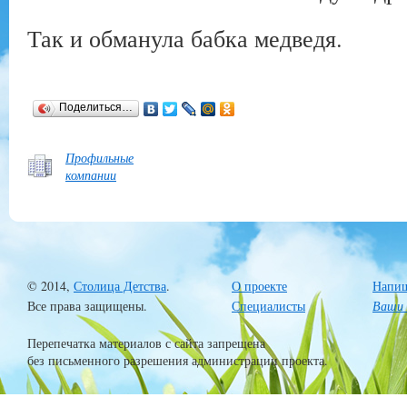
Так и обманула бабка медведя.
Поделиться…
Профильные
компании
© 2014,
Столица Детства
.
О проекте
Напиш
Все права защищены.
Специалисты
Ваши 
Перепечатка материалов с сайта запрещена
без письменного разрешения администрации проекта.