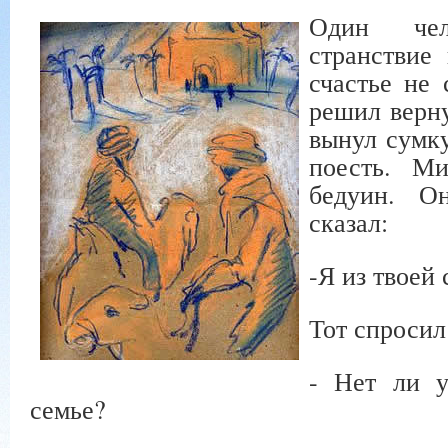
Один чел
странствие
счастье не 
решил верну
вынул сумк
поесть. М
бедуин. О
сказал:
-Я из твоей 
Тот спросил
- Нет ли у
семье?