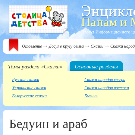
Проект Информационного ц
Оглавление
Досуг в кругу семьи
Сказки
Сказки народ
Темы раздела «Сказки»
Основные разделы
Русские сказки
Сказки народов севера
Украинские сказки
Сказки народов востока
Белорусские сказки
Былины
Бедуин и араб