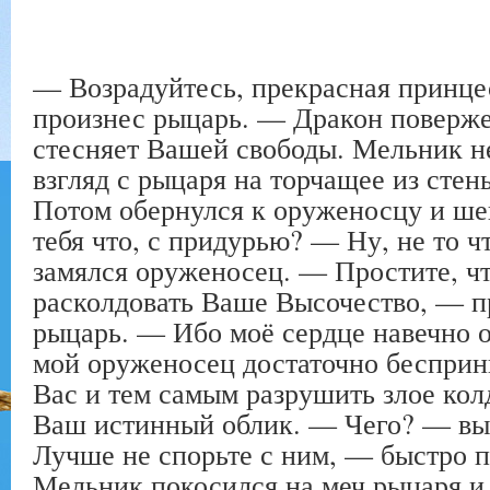
— Возрадуйтесь, прекрасная принце
произнес рыцарь. — Дракон повержен
стесняет Вашей свободы. Мельник н
взгляд с рыцаря на торчащее из сте
Потом обернулся к оруженосцу и ше
тебя что, с придурью? — Ну, не то
замялся оруженосец. — Простите, чт
расколдовать Ваше Высочество, — 
рыцарь. — Ибо моё сердце навечно о
мой оруженосец достаточно бесприн
Вас и тем самым разрушить злое ко
Ваш истинный облик. — Чего? — вы
Лучше не спорьте с ним, — быстро 
Мельник покосился на меч рыцаря и 