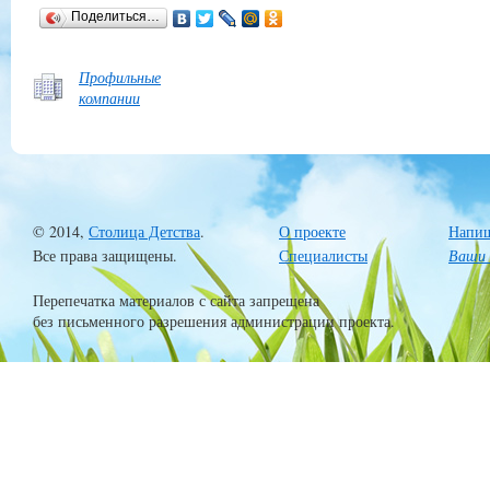
Поделиться…
Профильные
компании
© 2014,
Столица Детства
.
О проекте
Напиш
Все права защищены.
Специалисты
Ваши 
Перепечатка материалов с сайта запрещена
без письменного разрешения администрации проекта.