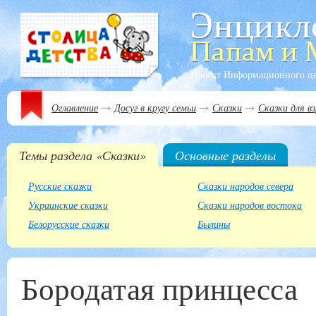
Проект Информационного ц
Оглавление
Досуг в кругу семьи
Сказки
Сказки для в
Темы раздела «Сказки»
Основные разделы
Русские сказки
Сказки народов севера
Украинские сказки
Сказки народов востока
Белорусские сказки
Былины
Бородатая принцесса