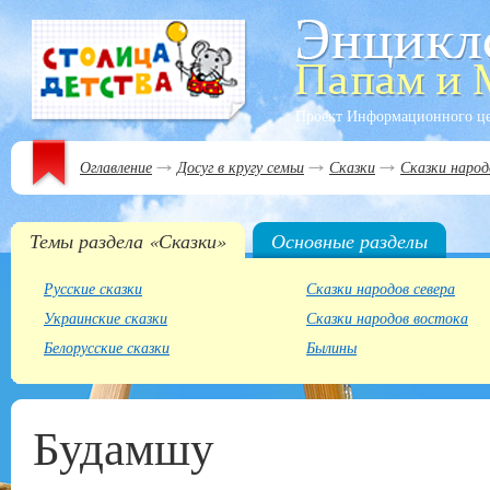
Проект Информационного ц
Оглавление
Досуг в кругу семьи
Сказки
Сказки народ
Темы раздела «Сказки»
Основные разделы
Русские сказки
Сказки народов севера
Украинские сказки
Сказки народов востока
Белорусские сказки
Былины
Будамшу