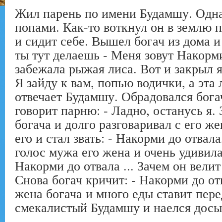
Жил парень по имени Будамшу. Одн
попами. Как-то воткнул он в землю 
и сидит себе. Вышел богач из дома и
ты тут делаешь - Меня зовут Накорми
забежала рыжая лиса. Вот и закрыл я
Я зайду к вам, попью водички, а эта 
отвечает Будамшу. Обрадовался богач
говорит парню: - Ладно, останусь я.
богача и долго разговаривал с его ж
его и стал звать: - Накорми до отва
голос мужа его жена и очень удивила
Накорми до отвала ... Зачем он вели
Снова богач кричит: - Накорми до о
жена богача и много еды ставит пер
смекалистый Будамшу и наелся досы