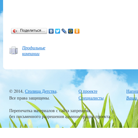
Поделиться…
Профильные
компании
© 2014,
Столица Детства
.
О проекте
Напиш
Все права защищены.
Специалисты
Ваши 
Перепечатка материалов с сайта запрещена
без письменного разрешения администрации проекта.