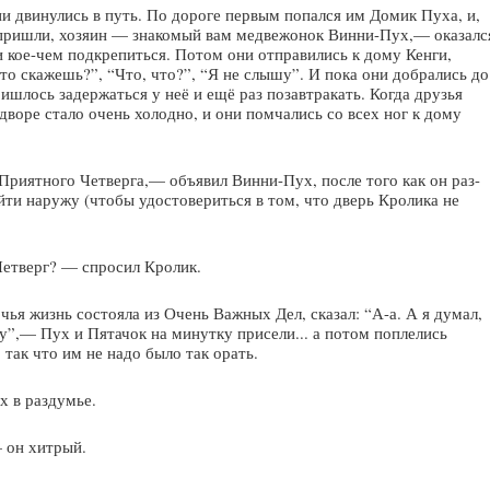
ни двинулись в путь. По дороге первым попался им Домик Пуха, и,
и пришли, хозяин — знакомый вам медвежонок Винни-Пух,— оказалс
и кое-чем подкрепиться. Потом они отправились к дому Кенги,
что скажешь?”, “Что, что?”, “Я не слышу”. И пока они добрались до
ришлось задержаться у неё и ещё раз позавтракать. Когда друзья
 дворе стало очень холодно, и они помчались со всех ног к дому
риятного Четверга,— объявил Винни-Пух, после того как он раз-
йти наружу (чтобы удостовериться в том, что дверь Кролика не
Четверг? — спросил Кролик.
 чья жизнь состояла из Очень Важных Дел, сказал: “А-а. А я думал,
у”,— Пух и Пятачок на минутку присели... а потом поплелись
 так что им не надо было так орать.
 в раздумье.
 он хитрый.