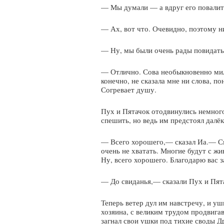
— Мы думали — а вдруг его повалит
— Ах, вот что. Очевидно, поэтому ни
— Ну, мы были очень рады повидать 
— Отлично. Сова необыкновенно мила
конечно, не сказала мне ни слова, по
Согревает душу.
Пух и Пятачок отодвинулись немного 
спешить, но ведь им предстоял далёк
— Всего хорошего,— сказал Иа.— Смо
очень не хватать. Многие будут с ж
Ну, всего хорошего. Благодарю вас з
— До свиданья,— сказали Пух и Пята
Теперь ветер дул им навстречу, и уши
хозяина, с великим трудом продвигав
загнал свои ушки под тихие своды Д