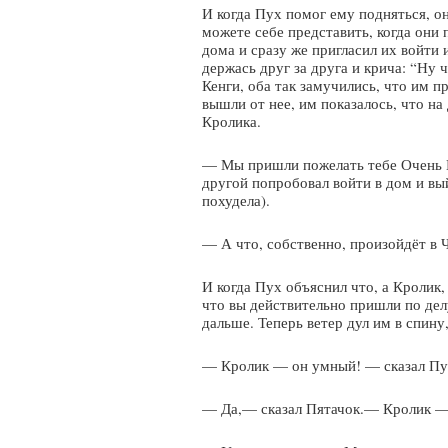
И когда Пух помог ему подняться, о
можете себе представить, когда он
дома и сразу же пригласил их войти 
держась друг за друга и крича: “Ну 
Кенги, оба так замучились, что им п
вышли от нее, им показалось, что на
Кролика.
— Мы пришли пожелать тебе Очень П
другой попробовал войти в дом и вы
похудела).
— А что, собственно, произойдёт в 
И когда Пух объяснил что, а Кролик,
что вы действительно пришли по дел
дальше. Теперь ветер дул им в спину,
— Кролик — он умный! — сказал Пух
— Да,— сказал Пятачок.— Кролик —