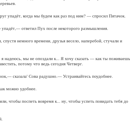
еревьев.
уг упадёт, когда мы будем как раз под ним? — спросил Пятачок.
 упадёт,— ответил Пух после некоторого размышления.
 спустя немного времени, друзья весело, наперебой, стучали и
я надеюсь, мы не опоздали к... Я хочу сказать — как ты поживаешь
вестить, потому что ведь сегодня Четверг.
ачок,— сказала' Сова радушно.— Устраивайтесь поудобнее.
как можно удобнее.
и, чтобы поспеть вовремя к... ну, чтобы успеть повидать тебя до
й.