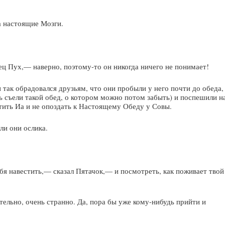
 настоящие Мозги.
ц Пух,— наверно, поэтому-то он никогда ничего не понимает!
 так обрадовался друзьям, что они пробыли у него почти до обеда,
ть съели такой обед, о котором можно потом забыть) и поспешили н
тить Иа и не опоздать к Настоящему Обеду у Совы.
ли они ослика.
бя навестить,— сказал Пятачок,— и посмотреть, как поживает твой
льно, очень странно. Да, пора бы уже кому-нибудь прийти и