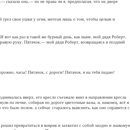
 сказала она,— но не права ли я, предполагая, что на дворе
 грел свои ушки у огня, мечтая лишь о том, чтобы целым и
 вот как раз в такой же бурный день, как ныне, мой дядя Роберт,
правую руку, Пятачок,— мой дядя Роберт, возвращаясь в поздний
ожно, часы! Пятачок, с дороги! Пятачок, я на тебя падаю!
днималась вверх, его кресло съезжало вниз в направлении кресла
нули по печке, собирая по дороге цветочные вазы, и, наконец, всё и
о что было полом, а сейчас старалось выяснить, как оно справится с
 решил превратиться в коврик и захватил с собой заодно и знакому