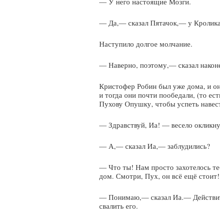
— У него настоящие Мозги.
— Да,— сказал Пятачок,— у Кролика
Наступило долгое молчание.
— Наверно, поэтому,— сказал наконе
Кристофер Робин был уже дома, и он
и тогда они почти пообедали, (то ес
Пухову Опушку, чтобы успеть навес
— Здравствуй, Иа! — весело окликну
— А,— сказал Иа,— заблудились?
— Что ты! Нам просто захотелось те
дом. Смотри, Пух, он всё ещё стоит!
— Понимаю,— сказал Иа.— Действите
свалить его.