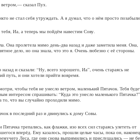
 ветром,— сказал Пух.
кто не стал себя утруждать. А я думал, что о нём просто позабыли
тебя, Иа, а теперь мы пойдём навестим Сову.
. Она пролетела мимо день-два назад и даже заметила меня. Она,
нятное дело, но она знала, что это я. Очень любезно с её стороны.
назад и сказали: “Ну, всего хорошего, Иа”, очень стараясь не
ий путь, и они хотели прийти вовремя.
три, чтобы тебя не унесло ветром, маленький Пятачок. Тебя буде
ивым интересом спрашивать: “Куда это унесло маленького Пятачка?
а то, что вы случайно проходили мимо.
чок в последний раз и двинулись к дому Совы.
 Пятачка трепались, как флажки, изо всех сил стараясь улететь от
шегося вперёд. Ему казалось, прошли целые часы, пока он, наконец
ремучего Леса, где они снова выпрямились и прислушались — не бе