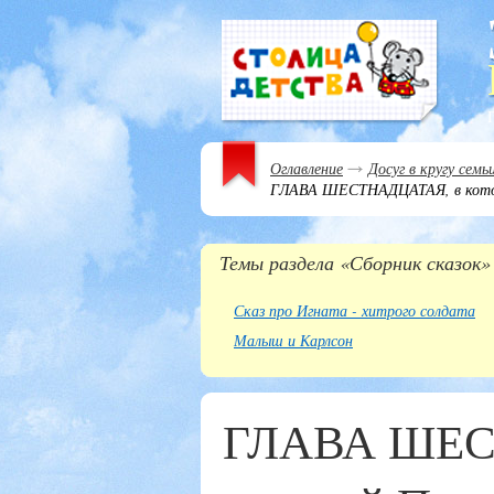
Оглавление
Досуг в кругу семь
ГЛАВА ШЕСТНАДЦАТАЯ, в котор
Темы раздела «Сборник сказок»
Сказ про Игната - хитрого солдата
Малыш и Карлсон
ГЛАВА ШЕС