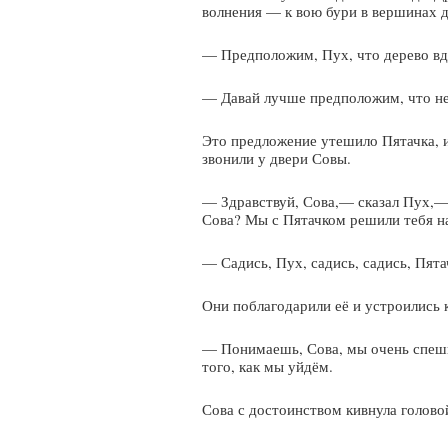
волнения — к вою бури в вершинах д
— Предположим, Пух, что дерево вдр
— Давай лучше предположим, что не
Это предложение утешило Пятачка, и,
звонили у двери Совы.
— Здравствуй, Сова,— сказал Пух,— 
Сова? Мы с Пятачком решили тебя на
— Садись, Пух, садись, садись, Пят
Они поблагодарили её и устроились 
— Понимаешь, Сова, мы очень спешил
того, как мы уйдём.
Сова с достоинством кивнула голово