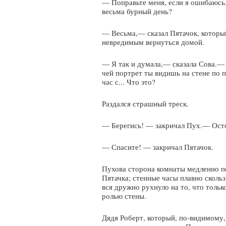
— Поправьте меня, если я ошибаюсь,—
весьма бурный день?
— Весьма,— сказал Пятачок, который
невредимым вернуться домой.
— Я так и думала,— сказала Сова.— И
чей портрет ты видишь на стене по 
час с... Что это?
Раздался страшный треск.
— Берегись! — закричал Пух.— Остор
— Спасите! — закричал Пятачок.
Пухова сторона комнаты медленно по
Пятачка; стенные часы плавно скольз
вся дружно рухнуло на то, что тольк
ролью стены.
Дядя Роберт, который, по-видимому,