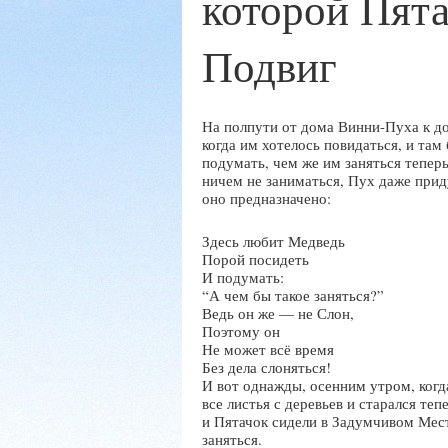
которой Пят
Подвиг
На полпути от дома Винни-Пуха к до
когда им хотелось повидаться, и там
подумать, чем же им заняться теперь
ничем не заниматься, Пух даже прид
оно предназначено:
Здесь любит Медведь
Порой посидеть
И подумать:
“А чем бы такое заняться?”
Ведь он же — не Слон,
Поэтому он
Не может всё время
Без дела слоняться!
И вот однажды, осенним утром, когд
все листья с деревьев и старался теп
и Пятачок сидели в Задумчивом Мес
заняться.