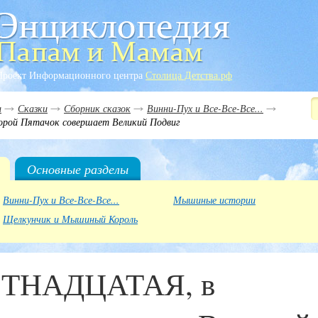
Проект Информационного центра
Столица Детства.рф
и
Сказки
Сборник сказок
Винни-Пух и Все-Все-Все...
ой Пятачок совершает Великий Подвиг
Основные разделы
Винни-Пух и Все-Все-Все...
Мышиные истории
Щелкунчик и Мышиный Король
ТНАДЦАТАЯ, в