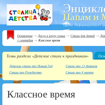
Проект Информационного ц
Оглавление
Досуг в кругу семьи
Стихи для детей
Дет
1 сентября
Классное время
Темы раздела «Детские стихи к праздникам»
Осн
Детские стихи про Новый Год
Стихи про 23 февраля
Стихи про Рождество
Стихи про 8 марта
Классное время