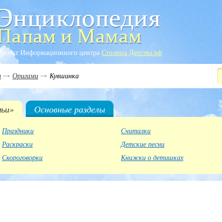
Проект Информационного центра
Столица Детства.рф
и
Оригами
Кувшинка
мьи»
Основные разделы
Праздники
Считалки
Раскраски
Детские песни
Скороговорки
Книжки о детишках