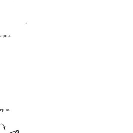
верни.
ерни.