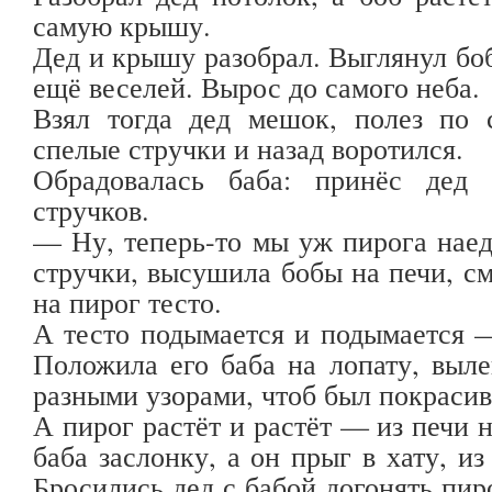
самую крышу.
Дед и крышу разобрал. Выглянул боб
ещё веселей. Вырос до самого неба.
Взял тогда дед мешок, полез по 
спелые стручки и назад воротился.
Обрадовалась баба: принёс дед
стручков.
— Ну, теперь-то мы уж пирога нае
стручки, высушила бобы на печи, см
на пирог тесто.
А тесто подымается и подымается —
Положила его баба на лопату, выле
разными узорами, чтоб был покрасиве
А пирог растёт и растёт — из печи 
баба заслонку, а он прыг в хату, из
Бросились дед с бабой догонять пиро