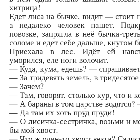
хитрица!
Едет лиса на бычке, видит — стоит н
а недалеко человек пашет. Подк
повозке, запрягла в неё бычка-трет
соломе и едет себе дальше, кнутом б
Приехала в лес. Идёт ей навст
уморился, еле ноги волочит.
— Куда, кума, едешь? — спрашивает
— За тридевять земель, в тридесятое
— Зачем?
— Там, говорят, столько кур, что и
— А бараны в том царстве водятся? 
— Да там их хоть пруд пруди!
— О лисичка-сестричка, возьми и ме
бы мой хвост.
— Что ж один-то хвост везти? Садись