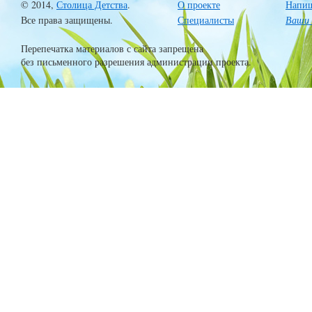
© 2014,
Столица Детства
.
О проекте
Напиш
Все права защищены.
Специалисты
Ваши 
Перепечатка материалов с сайта запрещена
без письменного разрешения администрации проекта.