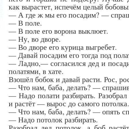
как вырастет, испечём целый бобовы
— А где ж мы его посадим? — спраш
— В поле.
— В поле его ворона выклюет.
— Ну, во дворе.
— Во дворе его курица выгребет.
— Давай посадим его тогда под полат
— Ладно,— согласился дед и посад
полатями, в хате.
Взошёл бобок и давай расти. Рос, рос
— Что нам, баба, делать? — спрашив
— Надо полати разбирать. Разобрал 
и растёт — вырос до самого потолка
— Что нам, баба, делать? — опять с
— Надо потолок разбирать.
Разобрал дед потолок, а боб раст