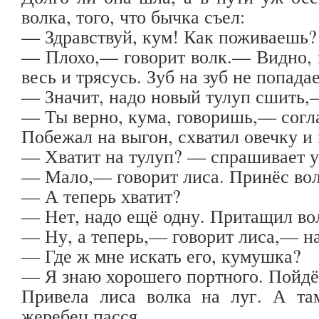
волка, того, что бычка съел:
— Здравствуй, кум! Как поживаешь?
— Плохо,— говорит волк.— Видно, 
весь и трясусь. Зуб на зуб не попадае
— Значит, надо новый тулуп сшить,—
— Ты верно, кума, говоришь,— согла
Побежал на выгон, схватил овечку и
— Хватит на тулуп? — спрашивает у
— Мало,— говорит лиса. Принёс вол
— А теперь хватит?
— Нет, надо ещё одну. Притащил вол
— Ну, а теперь,— говорит лиса,— на
— Где ж мне искать его, кумушка?
— Я знаю хорошего портного. Пойдё
Привела лиса волка на луг. А там
жеребец пасся.