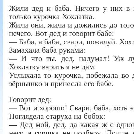
Жили дед и баба. Ничего у них в 
только курочка Хохлатка.
Жили они, жили и дожились до того,
нечего. Вот дед и говорит бабе:
— Баба, а баба, свари, пожалуй. Хохл
Замахала баба руками:
— И что ты, дед, надумал! Уж лу
Хохлатку варить я не дам.
Услыхала то курочка, побежала во 
зёрнышко и принесла его бабе.
Говорит дед:
— Вот и хорошо! Свари, баба, хоть э
Поглядела старуха на бобок:
— Дед мой, дед, да какая ж с одног
него и горшка не подберу. Лучше 