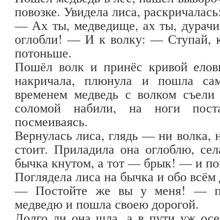
повозке. Увидела лиса, раскричалась
— Ах ты, медведище, ах ты, дурачищ
оглобли! — И к волку: — Ступай, 
потоньше.
Пошёл волк и принёс кривой елов
накричала, плюнула и пошла са
временем медведь с волком съели 
соломой набили, на ноги пост
посмеиваясь.
Вернулась лиса, глядь — ни волка, 
стоит. Приладила она оглоблю, сел
бычка кнутом, а тот — брык! — и по
Поглядела лиса на бычка и обо всём 
— Постойте же вы у меня! — пр
медведю и пошла своею дорогой.
Долго ли она шла, а в пути уж осен