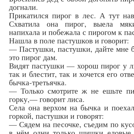
догнали.
Прикатился пирог в лес. А тут на
Схватила она пирог, выела мя
напихала и побежала с пирогом к па
Нашла в поле пастушков и говорит:
— Пастушки, пастушки, дайте мне бы
это пирог дам.
Видят пастушки — хорош пирог у л
так и блестит, так и хочется его от
бычка-третьячка.
— Только смотрите ж не ешьте пир
горку,— говорит лиса.
Села она верхом на бычка и поехал
горкой, пастушки и говорят:
— Сядем на песочке, съедим по кусо
в нём одни только шишки еловые