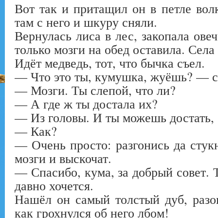
Вот так и притащил он в петле волк
там с него и шкуру сняли.
Вернулась лиса в лес, закопала овеч
только мозги на обед оставила. Села 
Идёт медведь, тот, что бычка съел.
— Что это ты, кумушка, жуёшь? — 
— Мозги. Ты слепой, что ли?
— А где ж ты достала их?
— Из головы. И ты можешь достать, 
— Как?
— Очень просто: разгонись да стукн
мозги и выскочат.
— Спасибо, кума, за добрый совет. Т
давно хочется.
Нашёл он самый толстый дуб, разо
как грохнулся об него лбом!