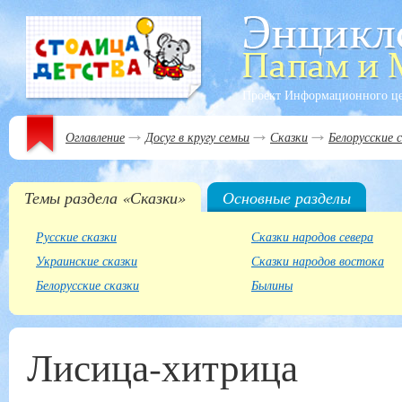
Проект Информационного ц
Оглавление
Досуг в кругу семьи
Сказки
Белорусские 
Темы раздела «Сказки»
Основные разделы
Русские сказки
Сказки народов севера
Украинские сказки
Сказки народов востока
Белорусские сказки
Былины
Лисица-хитрица