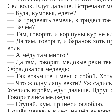
Сел волк. Едут дальше. Встречают м
— Куда, кумовья, едете?
— За тридевять земель, в тридесято
— Зачем?
— Там, говорят, и коршуны кур не к
— Да там, говорят, и баранов хоть 
волк.
— А мёду там много?
— Да там, говорят, медовые реки тек
Обрадовался медведь:
— Так возьмите и меня с собой. Хоть
— Что ж одну лапу везти? Уж садись
Уселись втроём, едут дальше. Вдруг 
Говорит лиса медведю:
— Ступай, кум, принеси оглоблю.
Пошёл медведь в лес, нашёл выворо