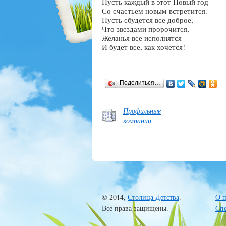
Пусть каждый в этот Новый год
Со счастьем новым встретится.
Пусть сбудется все доброе,
Что звездами пророчится,
Желанья все исполнятся
И будет все, как хочется!
Поделиться…
Профильные
компании
© 2014,
Столица Детства
.
О п
Все права защищены.
Сп