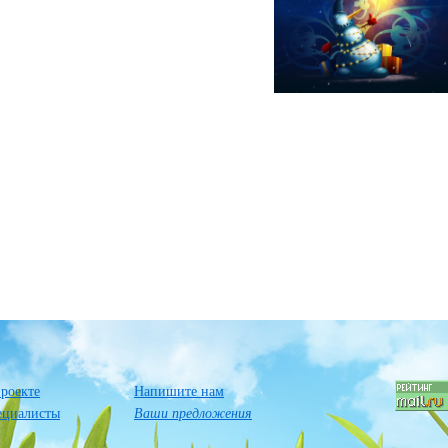
роекте
Напишите нам
ециалисты
Ваши предложения