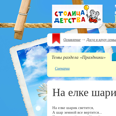
Оглавление
Досуг в кругу семь
Темы раздела «Праздники»
Сценарии
На елке шари
На елке шарик светится,
А шар земной все вертится...