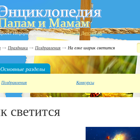
Проект Информационного центра
Столица Детства.рф
и
Праздники
Поздравления
На елке шарик светится
Основные разделы
Поздравления
Конкурсы
к светится