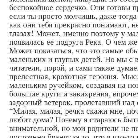
беспокойное сердечко. Они готовы пр
если ты просто молчишь, даже тогда 
как они тебя прекрасно понимают, не
глазах! Может, именно поэтому у м
появилась ее подруга Река. О чем же
Может показаться, что это самые об
маленьких и глупых детей. Но мы с 
читатели, порой, и сами также думае
прелестная, крохотная героиня. Мыс
маленьким ручейком, создавая на по
большие круги и завихрения, впроче
задорный ветерок, пролетавший над 
“Милая, милая, речка скажи мне, по
любит дома? Почему я стараюсь быть
внимательной, но мои родители не п
постоянно бранят за то, что я что-то