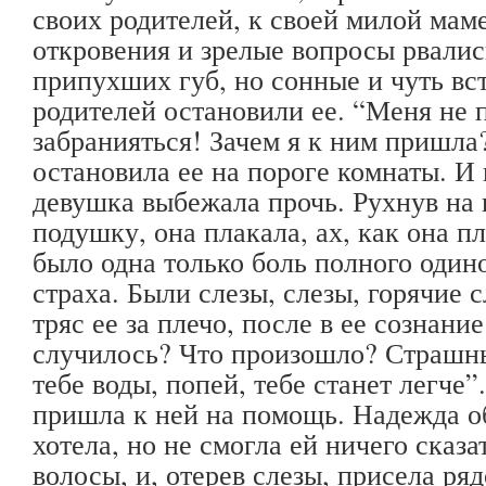
своих родителей, к своей милой мам
откровения и зрелые вопросы рвались
припухших губ, но сонные и чуть в
родителей остановили ее. “Меня не 
забранияться! Зачем я к ним пришла?
остановила ее на пороге комнаты. И 
девушка выбежала прочь. Рухнув на 
подушку, она плакала, ах, как она п
было одна только боль полного одино
страха. Были слезы, слезы, горячие с
тряс ее за плечо, после в ее сознани
случилось? Что произошло? Страшны
тебе воды, попей, тебе станет легче”
пришла к ней на помощь. Надежда об
хотела, но не смогла ей ничего сказа
волосы, и, отерев слезы, присела ря