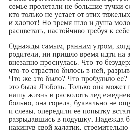
семье пролетали не большие тучки с
кто только не устает от этих тяжелы
и хлопот! Но время шло и душа мол
расцветать, настойчиво требуя к себ
Однажды самым, ранним утром, когд
родители, ни пришло время идти на 
внезапно проснулась. Что-то безудер
что-то страстно билось в ней, разры
Что же это было? Что пробудило ее? 
это была Любовь. Только она может 
нашу жизнь и расколоть лед ежедне
больно, она горела, буквально не ощ
и слезы, опередили ее попытку встать
разрыдавшись в подушку, Надежда б
накинув свой халатик, стремительно