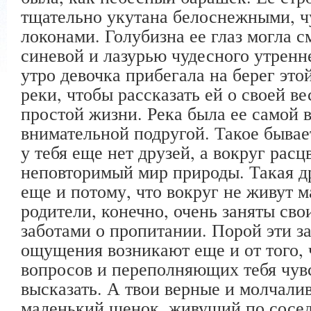
тщательно укутана белоснежными, ч
локонами. Голубизна ее глаз могла с
синевой и лазурью чудесного утренн
утро девочка прибегала на берег это
реки, чтобы рассказать ей о своей ве
простой жизни. Река была ее самой 
внимательной подругой. Такое бывает
у тебя еще нет друзей, а вокруг рас
неповторимый мир природы. Такая д
еще и потому, что вокруг не живут м
родители, конечно, очень заняты св
заботами о пропитании. Порой эти з
ощущения возникают еще и от того, ч
вопросов и переполняющих тебя чувст
высказать. А твои верные и молчал
маленький щенок, живущий по соседс