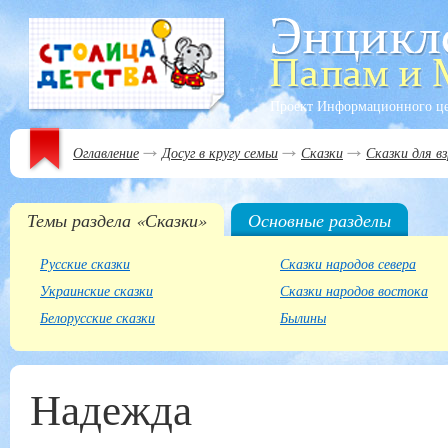
Проект Информационного ц
Оглавление
Досуг в кругу семьи
Сказки
Сказки для в
Темы раздела «Сказки»
Основные разделы
Русские сказки
Сказки народов севера
Украинские сказки
Сказки народов востока
Белорусские сказки
Былины
Надежда