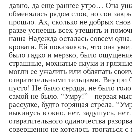
давно, да еще раннее утро… Она уш
обменялись рядом слов, но сон закры
прошло. Ах, сколько не добрых снов
разве успеешь всех утешить и помоч
наша Надежда осталась совсем одна.
кровати. Ей показалось, что она уме
было гадко и мерзко, было ощущение
страшные, мохнатые пауки и грязные
могли ее ужалить или обляпать сво
отвратительными тельцами. Внутри б
пусто! Не было сердца, не было голо
самой не было. “Умру!” - первая мыс
рассудке, будто горящая стрела. “Ум
выкинусь в окно, нет, задушусь, нет
отвратительного одиночества разорв
совершенно не хотелось трогаться с 