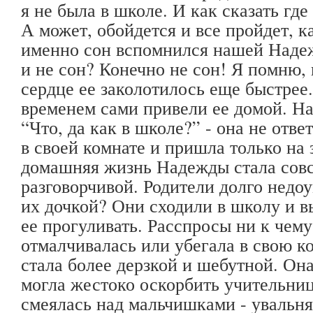
я не была в школе. И как сказать где
А может, обойдется и все пройдет, к
именно сон вспомнился нашей Надеж
и не сон? Конечно не сон! Я помню, 
сердце ее заколотилось еще быстрее
временем сами привели ее домой. На
“Что, да как в школе?” - она не отве
в своей комнате и пришла только на 
домашняя жизнь Надежды стала совс
разговорчивой. Родители долго недо
их дочкой? Они сходили в школу и в
ее прогуливать. Расспросы ни к чем
отмалчивалась или убегала в свою к
стала более дерзкой и шебутной. Он
могла жестоко оскорбить учительни
смеялась над мальчишками - увальня