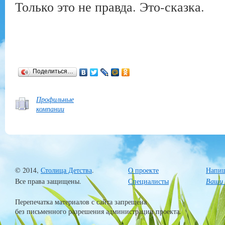
Только это не правда. Это-сказка.
Поделиться…
Профильные
компании
© 2014,
Столица Детства
.
О проекте
Напиш
Все права защищены.
Специалисты
Ваши 
Перепечатка материалов с сайта запрещена
без письменного разрешения администрации проекта.