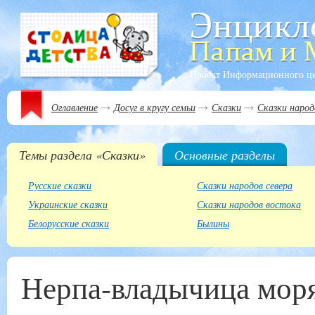
Проект Информационного ц
Оглавление
Досуг в кругу семьи
Сказки
Сказки народ
Темы раздела «Сказки»
Основные разделы
Русские сказки
Сказки народов севера
Украинские сказки
Сказки народов востока
Белорусские сказки
Былины
Нерпа-владычица мор