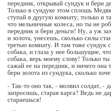
передник, открывай сундук и бери де
Только в сундуке этом сплошь Медяк
ступай в другую комнату; только и та
что мельничные колеса, но ты не роб
передник и бери деньги! Ну, а уж за
и золота, унесешь, сколько силы стан
третью комнату. И там тоже сундук с
собака, и глаза у нее большущие, чт
собака, верь моему слову! Только ты 
сажай ее на передник, и ничего она т
бери золота из сундука, сколько хоч
- Так-то оно так, - молвил солдат, - д
запросишь, старая карга? Ведь не д
стараешься!