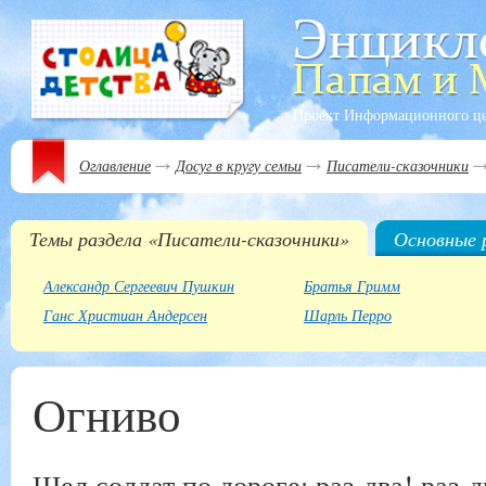
Проект Информационного ц
Оглавление
Досуг в кругу семьи
Писатели-сказочники
Темы раздела «Писатели-сказочники»
Основные 
Александр Сергеевич Пушкин
Братья Гримм
Ганс Христиан Андерсен
Шарль Перро
Огниво
Шел солдат по дороге: раз-два! раз-д