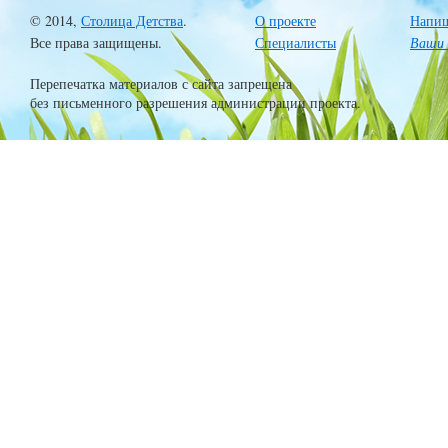
© 2014,
Столица Детства
.
О проекте
Напиш
Все права защищены.
Специалисты
Ваши 
Перепечатка материалов с сайта запрещена
без письменного разрешения администрации проекта.