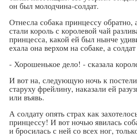
он был молодчина-солдат.
Отнесла собака принцессу обратно, 
стали король с королевой чай разлив
принцесса, какой ей был нынче удив
ехала она верхом на собаке, а солдат
- Хорошенькое дело! - сказала корол
И вот на, следующую ночь к постел
старуху фрейлину, наказали ей разуз
или въявь.
А солдату опять страх как захотело
принцессу! И вот ночью явилась соб
и бросилась с ней со всех ног, толь