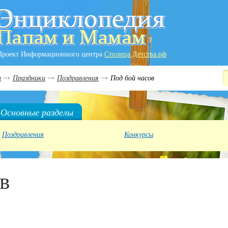
Проект Информационного центра
Столица Детства.рф
и
Праздники
Поздравления
Под бой часов
Основные разделы
Поздравления
Конкурсы
в