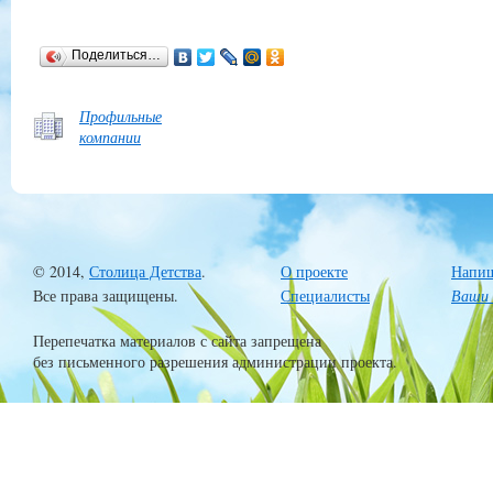
Поделиться…
Профильные
компании
© 2014,
Столица Детства
.
О проекте
Напиш
Все права защищены.
Специалисты
Ваши 
Перепечатка материалов с сайта запрещена
без письменного разрешения администрации проекта.