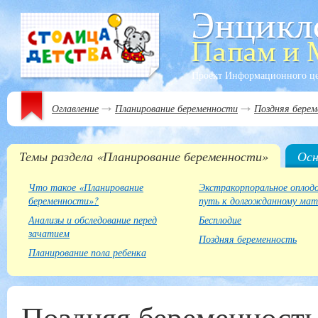
Проект Информационного ц
Оглавление
Планирование беременности
Поздняя берем
Темы раздела «Планирование беременности»
Осн
Что такое «Планирование
Экстракорпоральное оплод
беременности»?
путь к долгожданному мат
Анализы и обследование перед
Бесплодие
зачатием
Поздняя беременность
Планирование пола ребенка
Поздняя беременност