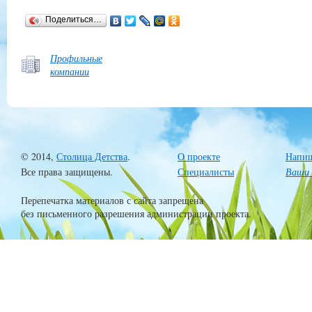
Поделиться…
Профильные
компании
© 2014,
Столица Детства
.
О проекте
Напиш
Все права защищены.
Специалисты
Ваши 
Перепечатка материалов с сайта запрещена
без письменного разрешения администрации проекта.