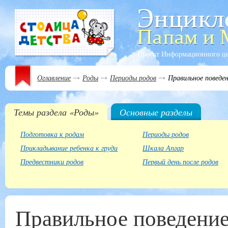
Проект Информационного ц
Оглавление
Роды
Периоды родов
Правильное поведен
Темы раздела «Роды»
Основные разделы
Подготовка к родам
Периоды родов
Прикладывание ребенка к груди
Шкала Апгар
Предвестники родов
Первый день после родов
Правильное поведение