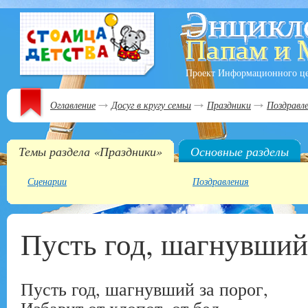
Проект Информационного ц
Оглавление
Досуг в кругу семьи
Праздники
Поздравл
Темы раздела «Праздники»
Основные разделы
Сценарии
Поздравления
Пусть год, шагнувший
Пусть год, шагнувший за порог,
Избавит от хлопот, от бед,