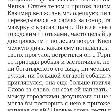
Чепка. Статен телом и пригож лицом,
Казимир вел жизнь молодецкую: пил 
переведывался на саблях за гонор, т
мазурку с красавицами. Но в летнее 
городскими потехами, часто целый д
днепровским и по лесам вокруг Киев
мелкую дичь, какая ему попадалась.
своих прогулок встретился он с Гор
от природы робкая и застенчивая, не
ни богатырского его вида, ни черных
ружья, ни большой лягавой собаки: 
приглянулся, она еще больше пригля
Слово за слово, он стал ей напевать,
между городскими девушками он не з
могла бы поспорить с нею в пригожес
напевал он ей? Первые слова лести 