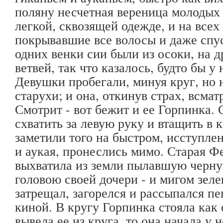
поляну несчетная вереница молодых 
легкой, сквозящей одежде, и на все
покрывавшие все волосы и даже спу
одних венки сии были из осоки, на 
ветвей, так что казалось, будто бы у
Девушки пробегали, минуя круг, но н
старухи; и она, откинув страх, всма
Смотрит - вот бежит и ее Горпинка. 
схватить за левую руку и втащить в к
заметили того на быстром, исступлен
и аукая, пронеслись мимо. Старая 
выхватила из земли пылавшую черную
головою своей дочери - и мигом зел
затрещал, загорелся и рассыпался пе
киной. В кругу Горпинка стояла как 
вывела ее из круга, то она начала у 