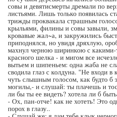
совы и девятисмерты дремали по ве
листьями. Лишь только появилась ст
трижды проквакала страшным голосо
крыльями, филины и совы завыли, з
кровавые жал~а, и закружились быст
приподнялся, но увидя дряхлую, ор
махнул черною ширинкою с какими-
красного шелка - и мигом все исчезл
вытьем и шипеньем: одна жаба не сла
сводила глаз с колдуна. "Не входи в 
чуть слышным голосом, как будто б э
могилы,- и слушай: ты плачешь и то
ли бы ты ее видеть? хотела ли б быть
- Ох, пан-отче! как не хотеть! Это о
порох в глазу..
- Слушай же: я дам тебе клык черно