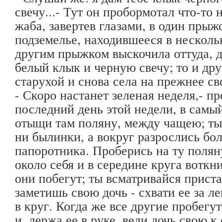
свечу...- Тут он пробормотал что-то 
жаба, завертев глазами, в один прыж
подземелье, находившееся в несколь
другим прыжком выскочила оттуда, 
белый клык и черную свечу; то и др
старухой и снова села на прежнее св
- Скоро настанет зеленая неделя,- пр
последний день этой недели, в самый
отыщи там поляну, между чащею; ты 
ни былинки, а вокруг разрослись бо
папоротника. Проберись на ту полян
около себя и в середине круга воткн
они побегут; ты всматривайся приста
заметишь свою дочь - схвати ее за л
в круг. Когда же все другие пробегут
и, держа ее в руке, веди дочь свою к