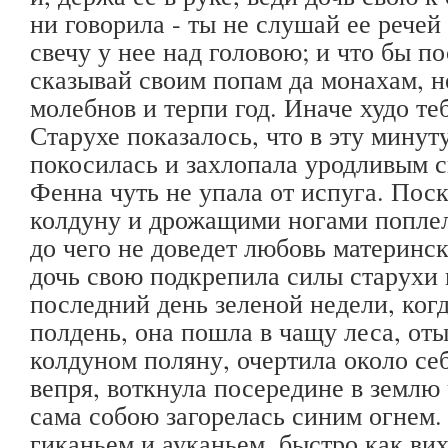
ни говорила - ты не слушай ее речей 
свечу у нее над головою; и что бы п
сказывай своим попам да монахам, н
молебнов и терпи год. Иначе худо теб
Старухе показалось, что в эту минут
покосилась и захлопала уродливым с
Фенна чуть не упала от испуга. Пос
колдуну и дрожащими ногами поплел
до чего не доведет любовь материнс
дочь свою подкрепила силы старухи 
последний день зеленой недели, ког
полдень, она пошла в чащу леса, от
колдуном поляну, очертила около се
вепря, воткнула посередине в землю 
сама собою загорелась синим огнем.
гиканьем и ауканьем, быстро как ви