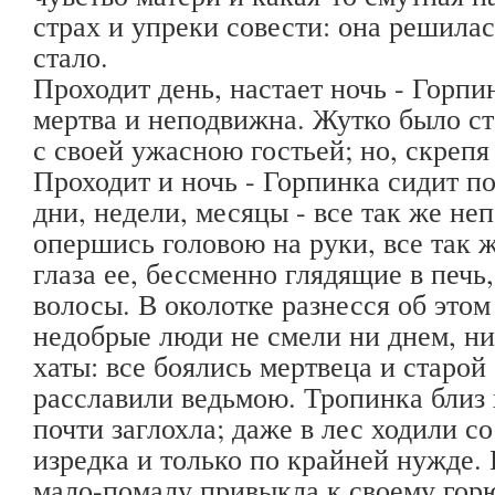
страх и упреки совести: она решилас
стало.
Проходит день, настает ночь - Горп
мертва и неподвижна. Жутко было ст
с своей ужасною гостьей; но, скрепя 
Проходит и ночь - Горпинка сидит п
дни, недели, месяцы - все так же не
опершись головою на руки, все так 
глаза ее, бессменно глядящие в печь
волосы. В околотке разнесся об этом
недобрые люди не смели ни днем, н
хаты: все боялись мертвеца и старо
расславили ведьмою. Тропинка близ 
почти заглохла; даже в лес ходили с
изредка и только по крайней нужде. 
мало-помалу привыкла к своему гор