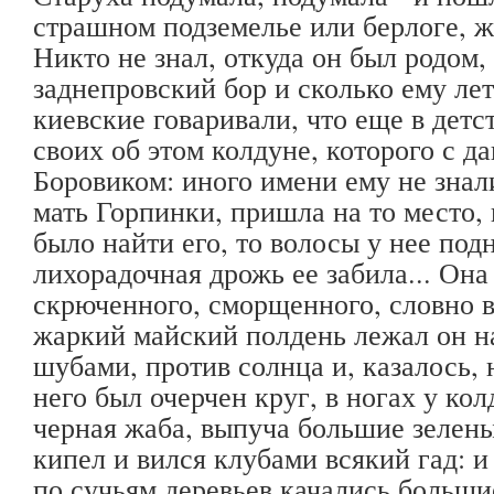
страшном подземелье или берлоге, 
Никто не знал, откуда он был родом, 
заднепровский бор и сколько ему лет
киевские говаривали, что еще в детс
своих об этом колдуне, которого с д
Боровиком: иного имени ему не знал
мать Горпинки, пришла на то место, 
было найти его, то волосы у нее под
лихорадочная дрожь ее забила... Она
скрюченного, сморщенного, словно вы
жаркий майский полдень лежал он на
шубами, против солнца и, казалось, 
него был очерчен круг, в ногах у ко
черная жаба, выпуча большие зеленые
кипел и вился клубами всякий гад: и
по сучьям деревьев качались больши