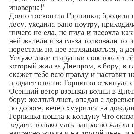
иноверца!"
Долго тосковала Горпинка; бродила 
лесу, уходила рано поутру, приходил
ничего не ела, не пила и иссохла ка
ней жалели и за глаза толковали то 
перестали на нее заглядываться, а д
Услужливые старушки советовали ей 
который жил за Днепром, в бору, в г
скажет тебе всю правду и наставит на
придает отваги: Горпинка откинула с
Осенний ветер взрывал волны в Днеп
бору; желтый лист, опадая с деревье
по дороге, вечер хмурился на дождли
Горпинка пошла к колдуну Что сказал
ведает; только мать напрасно ждала е
напрасно ждала и на другой день, и н