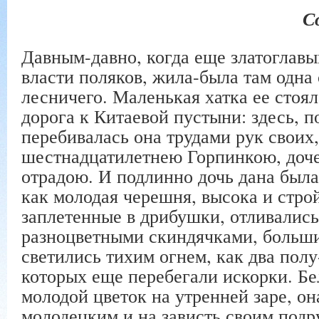
С
Давным-давно, когда еще златоглавы
власти поляков, жила-была там одна 
лесничего. Маленькая хатка ее стоял
дорога к Китаевой пустыни: здесь, п
перебивалась она трудами рук своих,
шестнадцатилетнею Горпинкою, доче
отрадою. И подлинно дочь дана была 
как молодая черешня, высока и стро
заплетенные в дрибушки, отливались
разноцветными скиндячками, большие
светились тихим огнем, как два полу
которых еще перебегали искорки. Бел
молодой цветок на утренней заре, он
молодецким и на зависть своим под