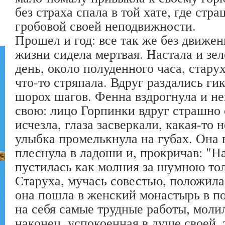
без страха спала в той хате, где стр
гробовой своей неподвижности.
Прошел и год: все так же без движен
жизни сидела мертвая. Настала и зе
день, около полуденного часа, старух
что-то стряпала. Вдруг раздались ги
шорох шагов. Фенна вздрогнула и не
свою: лицо Горпинки вдруг страшно 
исчезла, глаза засверкали, какая-то 
улыбка промелькнула на губах. Она 
плеснула в ладоши и, прокричав: "Н
пустилась как молния за шумною тол
Старуха, мучась совестью, положила
она пошла в женский монастырь в 
на себя самые трудные работы, моли
наконец, успокоенная в душе своей, 