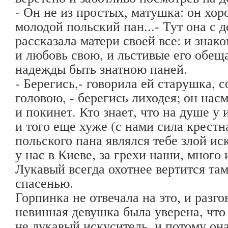
- Он не из простых, матушка: он хоро
молодой польский пан...- Тут она с
рассказала матери своей все: и знак
и любовь свою, и льстивые его обещ
надежды быть знатною паней.
- Берегись,- говорила ей старушка, 
головою, - берегись лиходея; он насм
и покинет. Кто знает, что на душе у 
и того еще хуже (с нами сила крестна
польского пана являлся тебе злой ис
у нас в Киеве, за грехи наши, много 
Лукавый всегда охотнее вертится там
спасенью.
Горпинка не отвечала на это, и разг
невинная девушка была уверена, что
не лукавый искуситель, и потому он