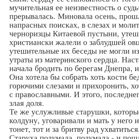
мучительная ее неизвестность о судь
прерывалась. Миновала осень, прошл
напрасных поисках, в слезах и моли
черноризцы Китаевой пустыни, утеш
христиански жалели о заблудшей овц
утешительные их беседы не могли из
утраты из материнского сердца. Наст
начала бродить по берегам Днепра, и
Она хотела бы собрать хоть кости б
горючими слезами и прихоронить, хо
с православными. И этого, последне
злая доля.
Те же услужливые старушки, которые
колдуну, уговаривали и мать у него 
тонет, тот и за бритву рад ухватитьс
Старуха подумала, подумала - и пошл