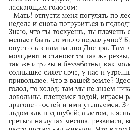
ласкающим голосом:
- Мать! отпусти меня погулять по ле
неделе и снова погрузиться в подвод
Знаю, что ты тоскуешь, ты плачешь о
мешает быть со мною неразлучно? Б
опустись к нам на дно Днепра. Там в
молодеют и становятся так же резвы,
так же игривы и беззаботны, как мол
солнышко сияет ярче, у нас и утрен
привольнее. Что в вашей земле? Здес
голод, то холод; там мы не знаем ни
довольны, плещемся водой, играем р
драгоценностей и ими утешаемся. З
льдом как под шубой; а летом, в яс
греться на лучах месяца, резвимся, 
часто шутим над живыми. Что в том 