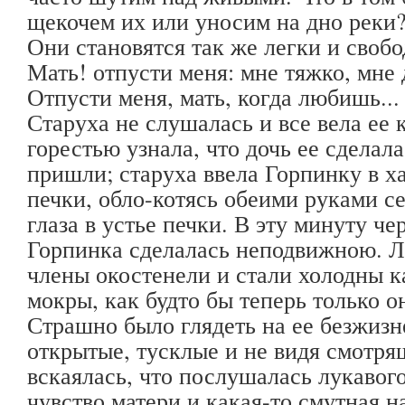
щекочем их или уносим на дно реки?
Они становятся так же легки и свобо
Мать! отпусти меня: мне тяжко, мне
Отпусти меня, мать, когда любишь...
Старуха не слушалась и все вела ее к
горестью узнала, что дочь ее сделал
пришли; старуха ввела Горпинку в ха
печки, обло-котясь обеими руками се
глаза в устье печки. В эту минуту че
Горпинка сделалась неподвижною. Л
члены окостенели и стали холодны к
мокры, как будто бы теперь только о
Страшно было глядеть на ее безжизне
открытые, тусклые и не видя смотря
вскаялась, что послушалась лукавого
чувство матери и какая-то смутная 