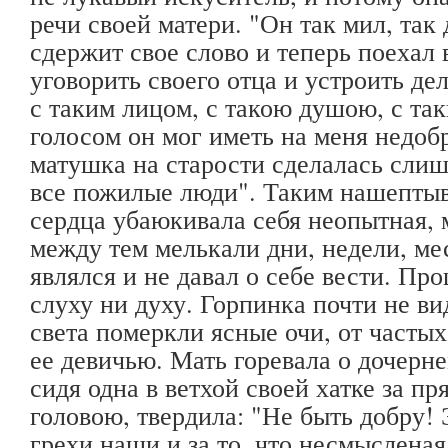
речи своей матери. "Он так мил, так
сдержит свое слово и теперь поехал 
уговорить своего отца и устроить де
с таким лицом, с такою душою, с та
голосом он мог иметь на меня недоб
матушка на старости сделалась слиш
все пожилые люди". Таким нашептыв
сердца убаюкивала себя неопытная, 
между тем мелькали дни, недели, ме
являлся и не давал о себе вести. Про
слуху ни духу. Горпинка почти не ви
света померкли ясные очи, от частых
ее девичью. Мать горевала о дочерне
сидя одна в ветхой своей хатке за п
головою, твердила: "Не быть добру! 
грехи наши и за то, что несмыслена