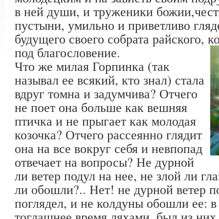
в ней души, и труженики божии,чес
пустыни, умильно и приветливо гляде
будущего своего собрата райского, к
под благословение.
Что же милая Горпинка (так
называл ее всякий, кто знал) стала
вдруг томна и задумчива? Отчего
не поет она больше как вешняя
птичка и не прыгает как молодая
козочка? Отчего рассеянно глядит
она на все вокруг себя и невпопад
отвечает на вопросы? Не дурной
ли ветер подул на нее, не злой ли гл
ли обошли?.. Нет! не дурной ветер по
поглядел, и не колдуны обошли ее: 
тогдашнее время ляхами, был из них