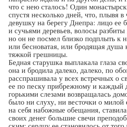
что с нею сталось! Один монастырс
спустя несколько дней, что, плывя в
девушку на берегу Днепра: лицо ее 
и сучьями деревьев, волосы разбиты
но он не посмел близко подплыть к н
или бесноватая, или бродящая душа 
тяжкой грешницы.
Бедная старушка выплакала глаза сво
она и бродила далеко, далеко, по об
расспрашивала у всех встречных о св
ее по песку прибрежному и каждый д
горькими слезами возвращалась домо
было ни слуху, ни весточки о милой
на себя набожные обещания, ставила
своих денег большие свечи преподо
ским: сердцу ее становилось от того 