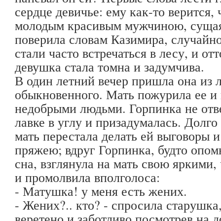
сердце девичье: ему как-то верится, 
молодым красивым мужчиною, сущая
поверила словам Казимира, случайн
стали часто встречаться в лесу, и от
девушка стала томна и задумчива.
В один летний вечер пришла она из 
обыкновенного. Мать пожурила ее и 
недобрыми людьми. Горпинка не отве
лавке в углу и призадумалась. Долго
мать перестала делать ей выговоры и
пряжею; вдруг Горпинка, будто опом
сна, взглянула на мать свою яркими
и промолвила вполголоса:
- Матушка! у меня есть жених.
- Жених?.. кто? - спросила старушка
веретено и заботливо посмотрев на д