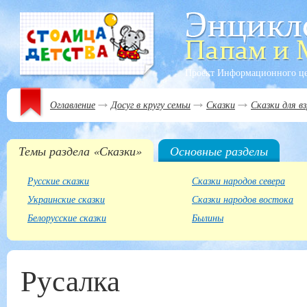
Проект Информационного ц
Оглавление
Досуг в кругу семьи
Сказки
Сказки для в
Темы раздела «Сказки»
Основные разделы
Русские сказки
Сказки народов севера
Украинские сказки
Сказки народов востока
Белорусские сказки
Былины
Русалка