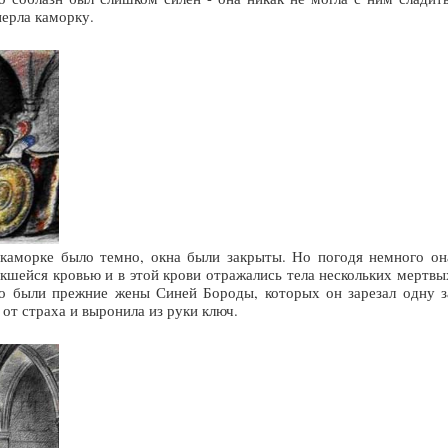
перла каморку.
 каморке было темно, окна были закрыты. Но погодя немного он
пекшейся кровью и в этой крови отражались тела нескольких мертвы
то были прежние жены Синей Бороды, которых он зарезал одну з
 от страха и выронила из руки ключ.