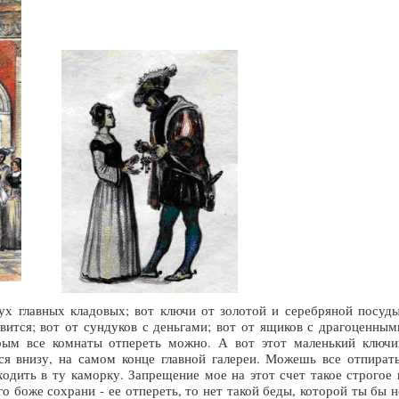
вух главных кладовых; вот ключи от золотой и серебряной посуды
вится; вот от сундуков с деньгами; вот от ящиков с драгоценным
орым все комнаты отпереть можно. А вот этот маленький ключи
ся внизу, на самом конце главной галереи. Можешь все отпирать
одить в ту каморку. Запрещение мое на этот счет такое строгое 
его боже сохрани - ее отпереть, то нет такой беды, которой ты бы н