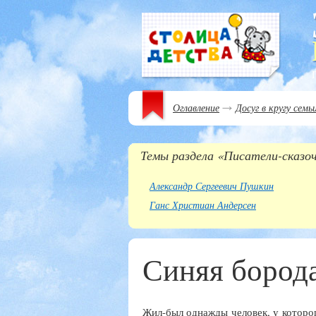
Оглавление
Досуг в кругу семь
Темы раздела «Писатели-сказо
Александр Сергеевич Пушкин
Ганс Христиан Андерсен
Синяя бород
Жил-был однажды человек, у которог