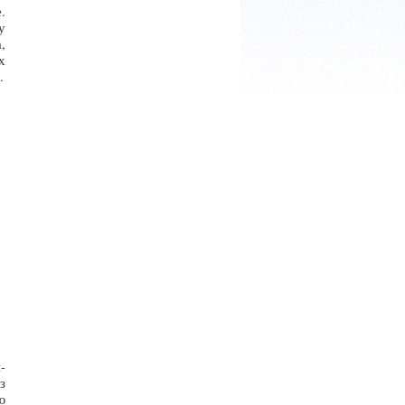
.
у
,
х
.
-
з
ю