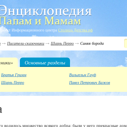
Проект Информационного центра
Столица Детства.рф
и
Писатели-сказочники
Шарль Перро
Синяя борода
чники»
Основные разделы
Братья Гримм
Вильгельм Гауф
Шарль Перро
Павел Петрович Бажов
а
о водилось множество всякого добра: были у него прекрасные дом