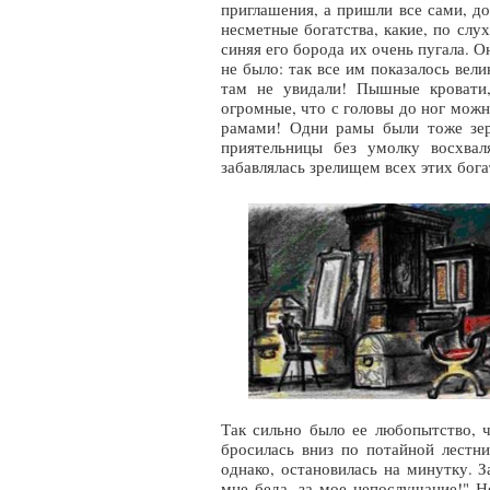
приглашения, а пришли все сами, до
несметные богатства, какие, по слу
синяя его борода их очень пугала. О
не было: так все им показалось вел
там не увидали! Пышные кровати, 
огромные, что с головы до ног можн
рамами! Одни рамы были тоже зерк
приятельницы без умолку восхвал
забавлялась зрелищем всех этих бога
Так сильно было ее любопытство, чт
бросилась вниз по потайной лестни
однако, остановилась на минутку. З
мне беда. за мое непослушание!" Н