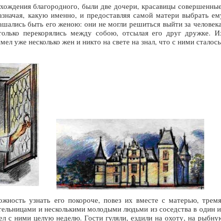
схождения благородного, были две дочери, красавицы совершенные
назначая, какую именно, и предоставляя самой матери выбрать ем
лашались быть его женою: они не могли решиться выйти за человека
только перекорялись между собою, отсылая его друг дружке. И
мел уже несколько жен и никто на свете на знал, что с ними сталось
жность узнать его покороче, повез их вместе с матерью, тремя
ельницами и несколькими молодыми людьми из соседства в один и
ел с ними целую неделю. Гости гуляли, ездили на охоту, на рыбну