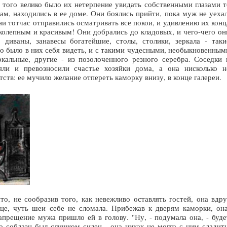
 того велико было их нетерпение увидать собственными глазами т
хам, находились в ее доме. Они боялись прийти, пока муж не уехал
ни тотчас отправились осматривать все покои, и удивлению их конц
иколепным и красивым! Они добрались до кладовых, и чего-чего он
диваны, занавесы богатейшие, столы, столики, зеркала - таки
о было в них себя видеть, и с такими чудесными, необыкновенным
альные, другие - из позолоченного резного серебра. Соседки 
яли и превозносили счастье хозяйки дома, а она нисколько н
тств: ее мучило желание отпереть каморку внизу, в конце галереи.
о, не сообразив того, как невежливо оставлять гостей, она вдру
це, чуть шеи себе не сломала. Прибежав к дверям каморки, она
апрещение мужа пришло ей в голову. "Ну, - подумала она, - буде
о соблазн был слишком силен - она никак не могла с ним сладить