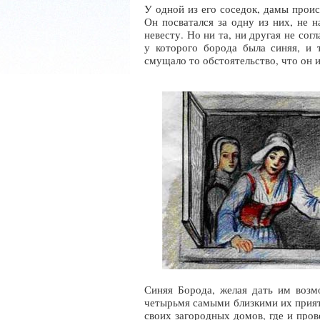
У одной из его соседок, дамы прои
Он посватался за одну из них, не 
невесту. Но ни та, ни другая не сог
у которого борода была синяя, и 
смущало то обстоятельство, что он и
Синяя Борода, желая дать им возмо
четырьмя самыми близкими их прият
своих загородных домов, где и пров