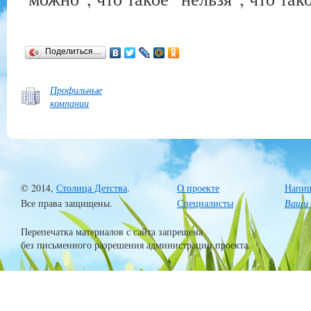
Поделиться…
Профильные
компании
© 2014,
Столица Детства
.
О проекте
Напиш
Все права защищены.
Специалисты
Ваши 
Перепечатка материалов с сайта запрещена
без письменного разрешения администрации проекта.