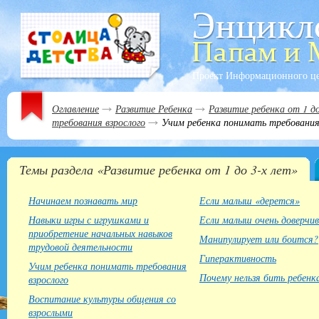
Проект Информационного ц
Оглавление
Развитие Ребенка
Развитие ребенка от 1 до
требования взрослого
Учим ребенка понимать требования 
Темы раздела «Развитие ребенка от 1 до 3-х лет»
Начинаем познавать мир
Если малыш «дерется»
Навыки игры с игрушками и
Если малыш очень доверчив
приобретение начальных навыков
Манипулирует или боится?
трудовой деятельности
Гиперактивность
Учим ребенка понимать требования
Почему нельзя бить ребенк
взрослого
Воспитание культуры общения со
взрослыми