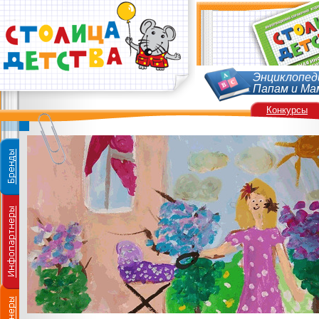
Энциклопед
Папам и Ма
Конкурсы