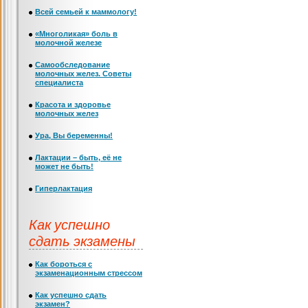
Всей семьей к маммологу!
«Многоликая» боль в
молочной железе
Самообследование
молочных желез. Советы
специалиста
Красота и здоровье
молочных желез
Ура, Вы беременны!
Лактации – быть, её не
может не быть!
Гиперлактация
Как успешно
сдать экзамены
Как бороться с
экзаменационным стрессом
Как успешно сдать
экзамен?