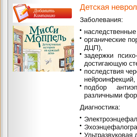
Детская неврол
Добавить
Компанию
Заболевания:
наследственные
органические по
ДЦП),
задержки психо
достигающую ст
последствия чер
нейроинфекций,
подбор антиэ
различными фор
Диагностика:
Электроэнцефало
Эхоэнцефалограф
Ультразвуковая 