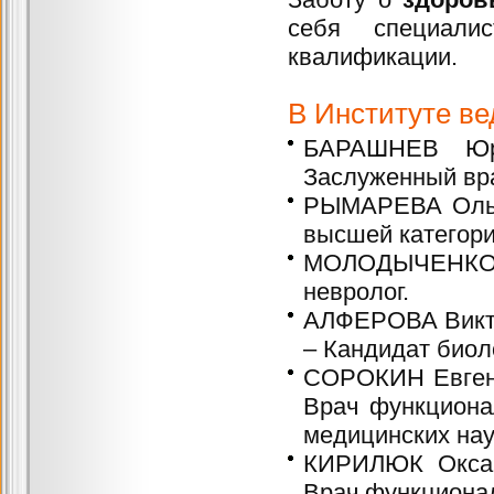
себя специал
квалификации.
В Институте в
БАРАШНЕВ Юри
Заслуженный вра
РЫМАРЕВА Ольга
высшей категори
МОЛОДЫЧЕНКО 
невролог.
АЛФЕРОВА Викто
– Кандидат биол
СОРОКИН Евгени
Врач функциона
медицинских нау
КИРИЛЮК Оксан
Врач функционал