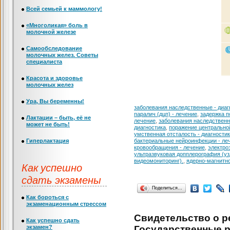
Всей семьей к маммологу!
«Многоликая» боль в
молочной железе
Самообследование
молочных желез. Советы
специалиста
Красота и здоровье
молочных желез
Ура, Вы беременны!
заболевания наследственные - диаг
паралич (дцп) - лечение
,
задержка п
Лактации – быть, её не
лечение
,
заболевания наследственн
может не быть!
диагностика
,
поражение центральной
умственная отсталость - диагности
Гиперлактация
бактериальные нейроинфекции - ле
кровообращения - лечение
,
электро
ультразвуковая допплерография (уз
видеомониторинг).
,
ядерно-магнитн
Как успешно
сдать экзамены
Поделиться…
Как бороться с
экзаменационным стрессом
Свидетельство о ре
Как успешно сдать
экзамен?
Государственные р