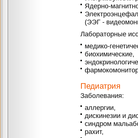
Ядерно-магнитно
Электроэнцефа
(ЭЭГ - видеомон
Лабораторные ис
медико-генетиче
биохимические,
эндокринологиче
фармокомонитор
Педиатрия
Заболевания:
аллергии,
дискинезии и ди
синдром мальаб
рахит,