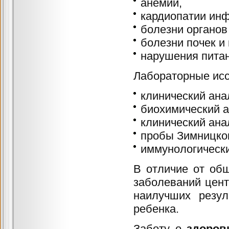
анемии,
кардиопатии инф
болезни органов
болезни почек и
нарушения питан
Лабораторные ис
клинический ана
биохимический а
клинический ана
пробы Зимницког
иммунологически
В отличие от об
заболеваний цент
наилучших резул
ребенка.
Заботу о
здоров