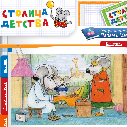
Энциклопед
Папам и Ма
Конкурсы