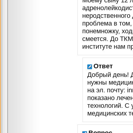
Моему сыну 12 л
адренолейкодист
неродственного 
проблема в том,
понемножку, ход
смеется. До ТКМ
институте нам п
Ответ
Добрый день! 
нужны медицин
на эл. почту: 
показано лече
технологий. С
медицинских т
Вопрос