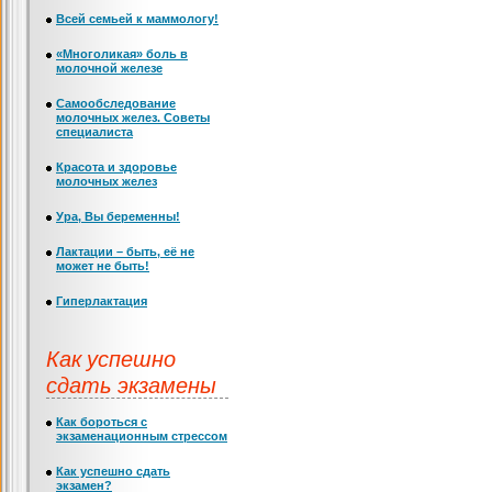
Всей семьей к маммологу!
«Многоликая» боль в
молочной железе
Самообследование
молочных желез. Советы
специалиста
Красота и здоровье
молочных желез
Ура, Вы беременны!
Лактации – быть, её не
может не быть!
Гиперлактация
Как успешно
сдать экзамены
Как бороться с
экзаменационным стрессом
Как успешно сдать
экзамен?