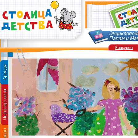
Энциклопед
Папам и Ма
Конкурсы