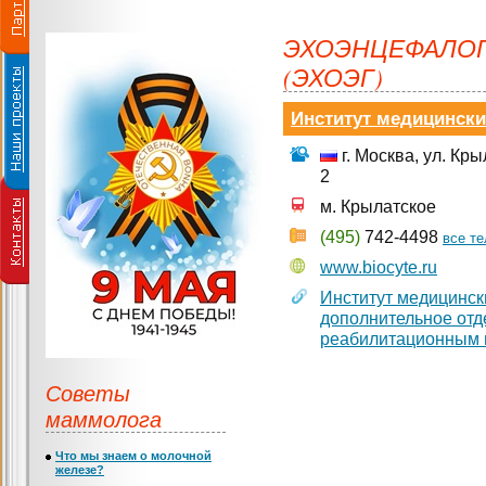
ЭХОЭНЦЕФАЛОГ
(ЭХОЭГ)
Институт медицински
г. Москва, ул. Кр
2
м. Крылатское
(495)
742-4498
все т
www.biocyte.ru
Институт медицинск
дополнительное отд
реабилитационным 
Советы
маммолога
Что мы знаем о молочной
железе?