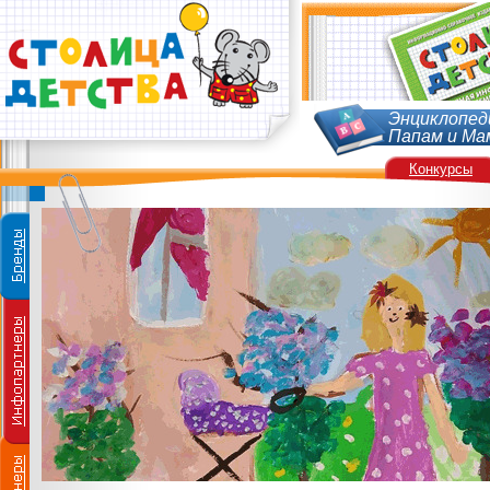
Энциклопед
Папам и Ма
Конкурсы