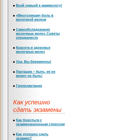
Всей семьей к маммологу!
«Многоликая» боль в
молочной железе
Самообследование
молочных желез. Советы
специалиста
Красота и здоровье
молочных желез
Ура, Вы беременны!
Лактации – быть, её не
может не быть!
Гиперлактация
Как успешно
сдать экзамены
Как бороться с
экзаменационным стрессом
Как успешно сдать
экзамен?