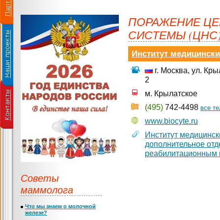
ПОРАЖЕНИЕ ЦЕ
СИСТЕМЫ (ЦНС)
Институт медицински
г. Москва, ул. Кр
2
м. Крылатское
(495)
742-4498
все т
www.biocyte.ru
Институт медицинск
дополнительное отд
реабилитационным 
Советы
маммолога
Что мы знаем о молочной
железе?