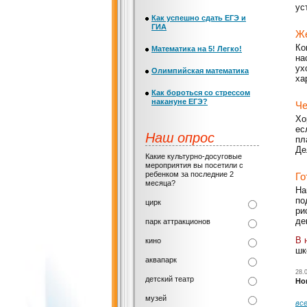
ус
Как успешно сдать ЕГЭ и
ГИА
Же
Ко
Математика на 5! Легко!
на
ух
Олимпийская математика
ха
Как бороться со стрессом
накануне ЕГЭ?
Че
Хо
ес
Наш опрос
пл
Де
Какие культурно-досуговые
мероприятия вы посетили с
ребенком за последние 2
Го
месяца?
На
по
цирк
ри
де
парк аттракционов
В 
кино
шк
аквапарк
28.
детский театр
Но
музей
вс