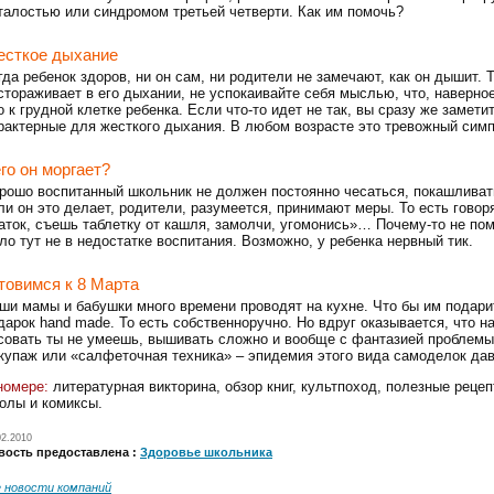
талостью или синдромом третьей четверти. Как им помочь?
сткое дыхание
гда ребенок здоров, ни он сам, ни родители не замечают, как он дышит. 
стораживает в его дыхании, не успокаивайте себя мыслью, что, наверно
о к грудной клетке ребенка. Если что-то идет не так, вы сразу же замети
рактерные для жесткого дыхания. В любом возрасте это тревожный симп
го он моргает?
рошо воспитанный школьник не должен постоянно чесаться, покашливат
ли он это делает, родители, разумеется, принимают меры. То есть говор
аток, съешь таблетку от кашля, замолчи, угомонись»… Почему-то не пом
ло тут не в недостатке воспитания. Возможно, у ребенка нервный тик.
товимся к 8 Марта
ши мамы и бабушки много времени проводят на кухне. Что бы им подари
дарок hand made. То есть собственноручно. Но вдруг оказывается, что на
совать ты не умеешь, вышивать сложно и вообще с фантазией проблемы.
купаж или «салфеточная техника» – эпидемия этого вида самоделок дав
номере:
литературная викторина, обзор книг, культпоход, полезные реце
олы и комиксы.
02.2010
вость предоставлена :
Здоровье школьника
е новости компаний