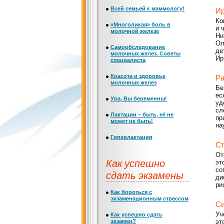
Всей семьей к маммологу!
Ир
Ко
«Многоликая» боль в
и 
молочной железе
Ни
Ол
Самообследование
де
молочных желез. Советы
Ир
специалиста
Красота и здоровье
Ра
молочных желез
Бе
ес
Ура, Вы беременны!
уд
сл
Лактации – быть, её не
пр
может не быть!
на
Гиперлактация
Ст
От
Как успешно
эт
со
сдать экзамены
ди
ри
Как бороться с
экзаменационным стрессом
Си
Уч
Как успешно сдать
экзамен?
эт