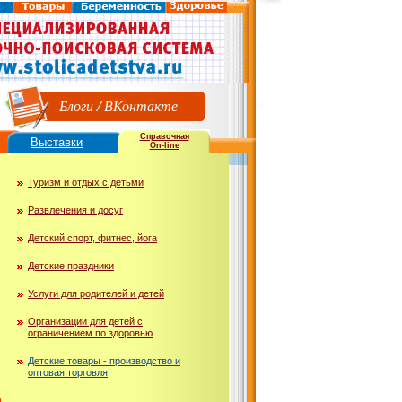
Блоги
/
ВКонтакте
Справочная
Выставки
On-line
Туризм и отдых с детьми
Развлечения и досуг
Детский спорт, фитнес, йога
Детские праздники
Услуги для родителей и детей
Организации для детей с
ограничением по здоровью
Детские товары - производство и
оптовая торговля
ю