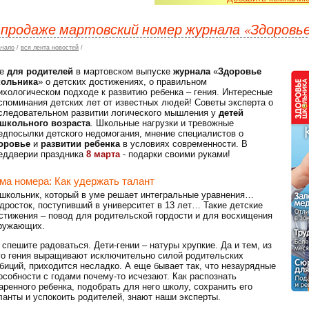
 продаже мартовский номер журнала «Здоровь
ачало
/
вся лента новостей
/
е
для родителей
в мартовском выпуске
журнала
«
Здоровье
ольника
» о детских достижениях, о правильном
ихологическом подходе к развитию ребенка – гения. Интересные
споминания детских лет от известных людей! Советы эксперта о
следовательном развитии логического мышления у
детей
школьного возраста
. Школьные нагрузки и тревожные
едпосылки детского недомогания, мнение специалистов о
оровье
и
развитии ребенка
в условиях современности. В
еддверии праздника
8 марта
- подарки своими руками!
ма номера: Как удержать талант
школьник, который в уме решает интегральные уравнения…
дросток, поступивший в университет в 13 лет… Такие детские
стижения – повод для родительской гордости и для восхищения
ружающих.
 спешите радоваться. Дети-гении – натуры хрупкие. Да и тем, из
го гения выращивают исключительно силой родительских
биций, приходится несладко. А еще бывает так, что незаурядные
особности с годами почему-то исчезают. Как распознать
аренного ребенка, подобрать для него школу, сохранить его
ланты и успокоить родителей, знают наши эксперты.