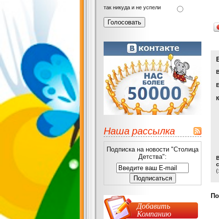
так никуда и не успели
Е
Наша рассылка
Подписка на новости "Столица
Детства":
с
(
По
Добавить
Компанию