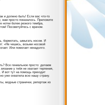
Так и должно быть! Если вас что-то
е, вам просто показалось. Приложите
те нотки более резкого тембра,
том! Посоветуйтесь с врачом.
ь, бормотать, шмыгать носом. И
ят: «Не чешись, возьми носовой
огает. Или помогает ненадолго.
ть? Все гениальное просто: делаем
 вязание у тебя не хватает терпения,
 И вот тут на помощь приходит
но уже охватила всю нашу страну.
пты, модные странички, репортаж из