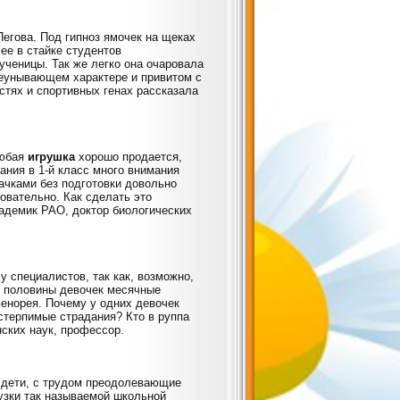
Пегова. Под гипноз ямочек на щеках
ее в стайке студентов
ученицы. Так же легко она очаровала
неунывающем характере и привитом с
стях и спортивных генах рассказала
любая
игрушка
хорошо продается,
ания в 1-й класс много внимания
ачками без подготовки довольно
овательно. Как сделать это
адемик РАО, доктор биологических
у специалистов, так как, возможно,
у половины девочек месячные
енорея. Почему у одних девочек
стерпимые страдания? Кто в руппа
нских наук, профессор.
и дети, с трудом преодолевающие
узки так называемой школьной