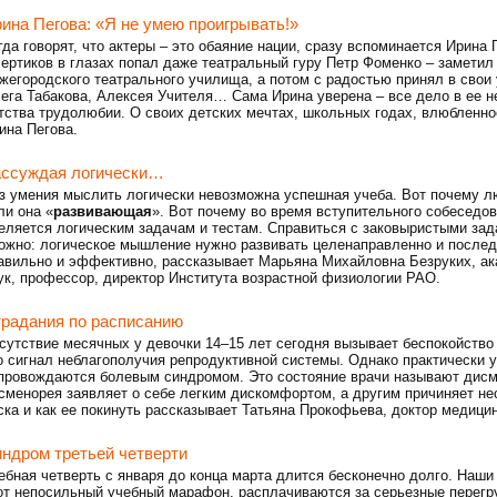
ина Пегова: «Я не умею проигрывать!»
гда говорят, что актеры – это обаяние нации, сразу вспоминается Ирина 
чертиков в глазах попал даже театральный гуру Петр Фоменко – заметил 
жегородского театрального училища, а потом с радостью принял в свои 
ега Табакова, Алексея Учителя… Сама Ирина уверена – все дело в ее 
тства трудолюбии. О своих детских мечтах, школьных годах, влюбленно
ина Пегова.
ссуждая логически…
з умения мыслить логически невозможна успешная учеба. Вот почему 
ли она «
развивающая
». Вот почему во время вступительного собеседов
еляется логическим задачам и тестам. Справиться с заковыристыми зад
ожно: логическое мышление нужно развивать целенаправленно и послед
авильно и эффективно, рассказывает Марьяна Михайловна Безруких, ак
ук, профессор, директор Института возрастной физиологии РАО.
радания по расписанию
сутствие месячных у девочки 14–15 лет сегодня вызывает беспокойство 
о сигнал неблагополучия репродуктивной системы. Однако практически 
провождаются болевым синдромом. Это состояние врачи называют дисм
сменорея заявляет о себе легким дискомфортом, а другим причиняет не
ска и как ее покинуть рассказывает Татьяна Прокофьева, доктор медици
ндром третьей четверти
ебная четверть с января до конца марта длится бесконечно долго. Наш
от непосильный учебный марафон, расплачиваются за серьезные перегр