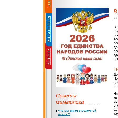
В
в н
Вс
шк
пс
во
по
до
пр
зд
пр
Те
До
По
до
ок
Не
Советы
ко
маммолога
ам
сп
од
Что мы знаем о молочной
та
железе?