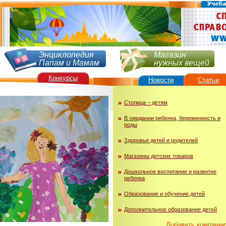
Энциклопедия
Магазин
Папам и Мамам
нужных вещей
Конкурсы
Новости
Статьи
Столица – детям
В ожидании ребенка, беременность и
роды
Здоровье детей и родителей
Магазины детских товаров
Дошкольное воспитание и развитие
ребенка
Образование и обучение детей
Дополнительное образование детей
Добавить компани