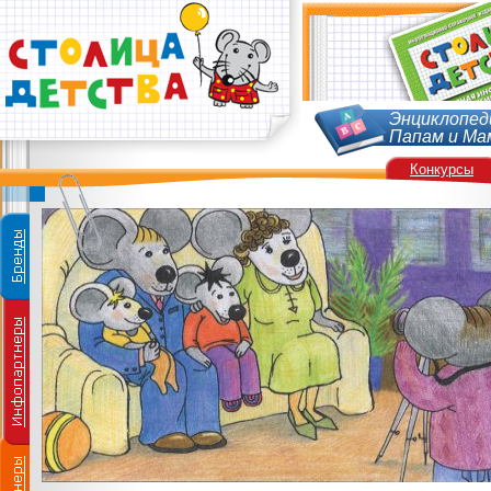
Энциклопед
Папам и Ма
Конкурсы