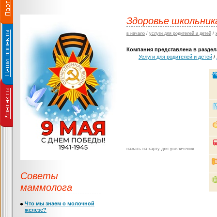
Здоровье школьник
в начало
/
услуги для родителей и детей
/
Компания представлена в раздела
Услуги для родителей и детей
/
нажать на карту для увеличения
Советы
маммолога
Что мы знаем о молочной
железе?