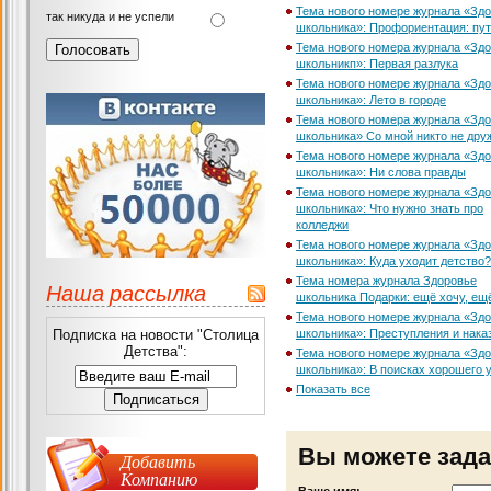
Тема нового номере журнала «Зд
так никуда и не успели
школьника»: Профориентация: пут
Тема нового номера журнала «Зд
школьникп»: Первая разлука
Тема нового номере журнала «Зд
школьника»: Лето в городе
Тема нового номера журнала «Зд
школьника» Со мной никто не дру
Тема нового номере журнала «Зд
школьника»: Ни слова правды
Тема нового номере журнала «Зд
школьника»: Что нужно знать про
колледжи
Тема нового номере журнала «Зд
школьника»: Куда уходит детство?
Тема номера журнала Здоровье
Наша рассылка
школьника Подарки: ещё хочу, ещ
Тема нового номере журнала «Зд
Подписка на новости "Столица
школьника»: Преступления и нака
Детства":
Тема нового номере журнала «Зд
школьника»: В поисках хорошего 
Показать все
Вы можете зада
Добавить
Компанию