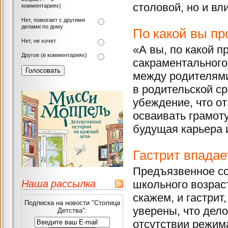
столовой, но и вл
комментариях)
Нет, помогает с другими
делами по дому
По какой вы п
Нет, не хочет
«А вы, по какой п
Другое (в комментариях)
сакраментального
между родителями
в родительской ср
убеждение, что от
осваивать грамоту
будущая карьера 
Гастрит впадае
Предъязвенное со
Наша рассылка
школьного возраст
скажем, и гастрит
Подписка на новости "Столица
уверены, что дело
Детства":
отсутствии режим