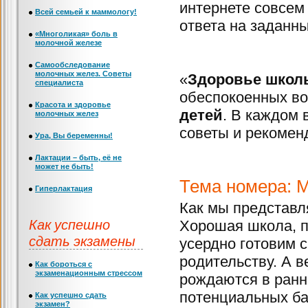
интернете совсе
Всей семьей к маммологу!
ответа на заданн
«Многоликая» боль в
молочной железе
Самообследование
молочных желез. Советы
«
Здоровье школ
специалиста
обеспокоенных во
Красота и здоровье
детей
. В каждом 
молочных желез
советы и рекоменд
Ура, Вы беременны!
Лактации – быть, её не
может не быть!
Тема номера: М
Гиперлактация
Как мы представл
Как успешно
Хорошая школа, п
сдать экзамены
усердно готовим с
родительству. А 
Как бороться с
экзаменационным стрессом
рождаются в ранне
потенциальных ба
Как успешно сдать
экзамен?