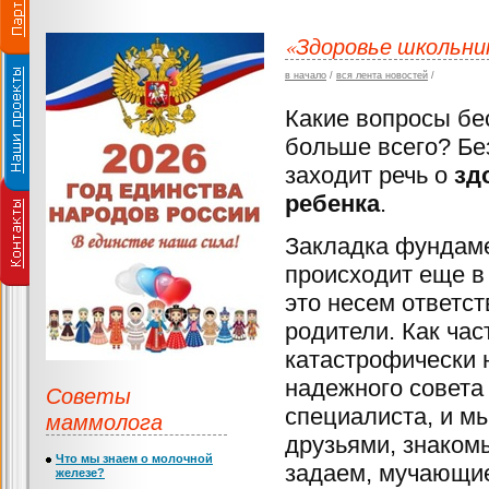
«Здоровье школьни
в начало
/
вся лента новостей
/
Какие вопросы бе
больше всего? Бе
заходит речь о
зд
ребенка
.
Закладка фундам
происходит еще в 
это несем ответст
родители. Как час
катастрофически н
надежного совета
Советы
специалиста, и м
маммолога
друзьями, знаком
Что мы знаем о молочной
задаем, мучающие
железе?