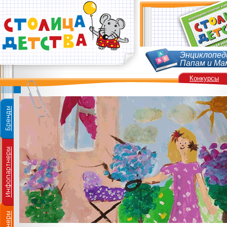
Энциклопед
Папам и Ма
Конкурсы