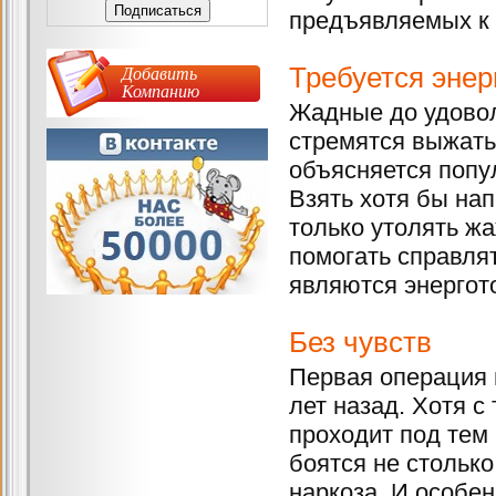
предъявляемых к 
Добавить
Требуется энер
Компанию
Жадные до удовол
стремятся выжать
объясняется попу
Взять хотя бы нап
только утолять жа
помогать справля
являются энергот
Без чувств
Первая операция 
лет назад. Хотя с
проходит под тем
боятся не стольк
наркоза. И особен