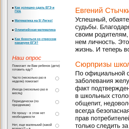
Как успешно сдать ЕГЭ и
Евгений Стычки
ГИА
Успешный, обаяте
Математика на 5! Легко!
судьбы. Благодар
Олимпийская математика
своим родителям, 
Как бороться со стрессом
нем личность. Это
накануне ЕГЭ?
жизнь. И теперь в
Наш опрос
Сюрпризы школ
Помогает ли Вам ребенок (дети)
готовить еду?
По официальной с
Часто (несколько раз в
заболевания желу
неделю) помогает
факт подтвержден 
Иногда (несколько раз в
месяц)
в школьных столов
Периодически (по
общепит, недоволе
праздникам)
всегда безопасна
Не прошу - в этом нет
прав потребителе
необходимости
только следить за
Нет, еще маленький (какой
возраст? – в