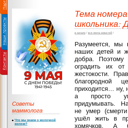
Тема номера
школьника: 
в начало
/
вся лента новостей
/
Разумеется, мы 
наших детей и ж
добра. Поэтому 
оградить их от
жестокости. Пра
благородной ц
приходится… ну, н
а просто ум
Советы
придумывать. На
маммолога
не умер (смерти
ушёл жить в пр
Что мы знаем о молочной
железе?
хомячков. А б