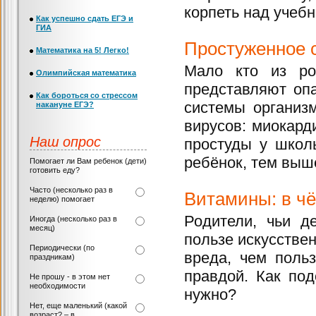
корпеть над учеб
Как успешно сдать ЕГЭ и
ГИА
Простуженное 
Математика на 5! Легко!
Мало кто из ро
Олимпийская математика
представляют оп
Как бороться со стрессом
системы организ
накануне ЕГЭ?
вирусов: миокард
Наш опрос
простуды у школ
ребёнок, тем выше
Помогает ли Вам ребенок (дети)
готовить еду?
Часто (несколько раз в
Витамины: в чё
неделю) помогает
Родители, чьи д
Иногда (несколько раз в
месяц)
пользе искусствен
Периодически (по
вреда, чем польз
праздникам)
правдой. Как под
Не прошу - в этом нет
необходимости
нужно?
Нет, еще маленький (какой
возраст? – в