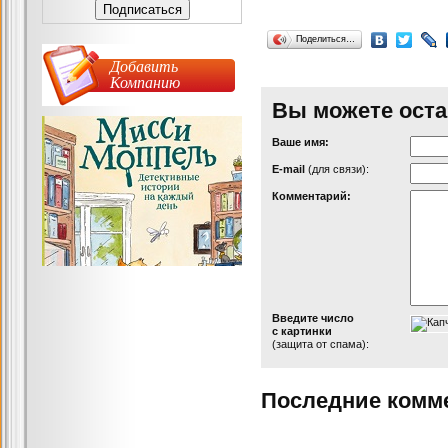
Поделиться…
Добавить
Компанию
Вы можете оста
Ваше имя:
Е-mail
(для связи):
Комментарий:
Введите число
с картинки
(защита от спама):
Последние комм