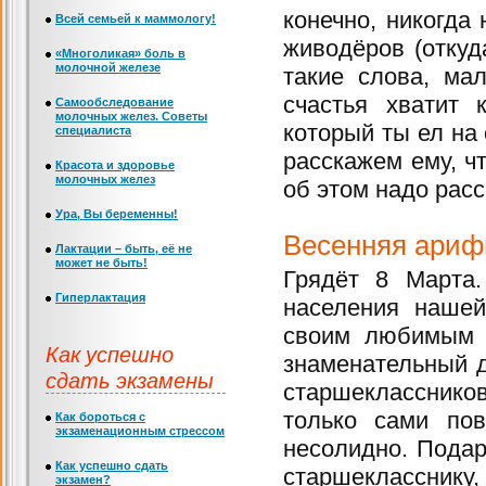
конечно, никогда 
Всей семьей к маммологу!
живодёров (откуд
«Многоликая» боль в
молочной железе
такие слова, ма
счастья хватит к
Самообследование
молочных желез. Советы
который ты ел на
специалиста
расскажем ему, ч
Красота и здоровье
молочных желез
об этом надо расс
Ура, Вы беременны!
Весенняя ариф
Лактации – быть, её не
может не быть!
Грядёт 8 Марта
Гиперлактация
населения нашей
своим любимым м
Как успешно
знаменательный д
сдать экзамены
старшеклассников
только сами по
Как бороться с
экзаменационным стрессом
несолидно. Подар
Как успешно сдать
старшеклассник
экзамен?