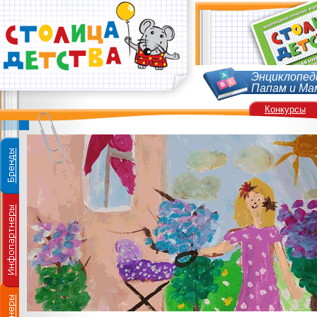
Энциклопед
Папам и Ма
Конкурсы