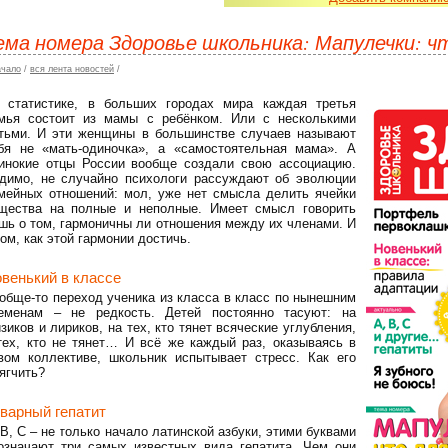
ема номера Здоровье школьника: Мапулечки: ч
ачало
/
вся лента новостей
/
 статистике, в больших городах мира каждая третья
мья состоит из мамы с ребёнком. Или с несколькими
тьми. И эти женщины в большинстве случаев называют
бя не «мать-одиночка», а «самостоятельная мама». А
инокие отцы России вообще создали свою ассоциацию.
димо, не случайно психологи рассуждают об эволюции
мейных отношений: мол, уже нет смысла делить ячейки
щества на полные и неполные. Имеет смысл говорить
шь о том, гармоничны ли отношения между их членами. И
том, как этой гармонии достичь.
венький в классе
обще-то переход ученика из класса в класс по нынешним
еменам – не редкость. Детей постоянно тасуют: на
зиков и лириков, на тех, кто тянет всяческие углубления,
тех, кто не тянет… И всё же каждый раз, оказываясь в
вом коллективе, школьник испытывает стресс. Как его
ягчить?
варный гепатит
 В, С – не только начало латинской азбуки, этими буквами
означают три самых известных вида гепатита. Чем они