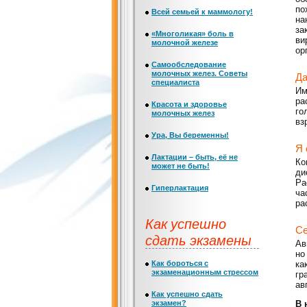
по
Всей семьей к маммологу!
на
за
«Многоликая» боль в
ви
молочной железе
ор
Самообследование
молочных желез. Советы
Да
специалиста
Им
ра
Красота и здоровье
го
молочных желез
вз
Ура, Вы беременны!
Я 
Лактации – быть, её не
Ко
может не быть!
ди
Ра
Гиперлактация
ча
ра
Как успешно
Се
сдать экзамены
Ав
но
Как бороться с
ка
экзаменационным стрессом
гр
ав
Как успешно сдать
экзамен?
В 