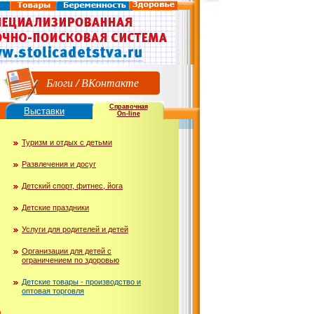
Блоги
/
ВКонтакте
Справочная
Выставки
On-line
Туризм и отдых с детьми
Развлечения и досуг
Детский спорт, фитнес, йога
Детские праздники
Услуги для родителей и детей
Организации для детей с
ограничением по здоровью
Детские товары - производство и
оптовая торговля
ю