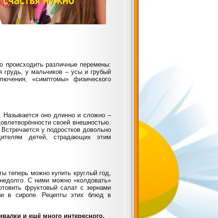
ко происходить различные перемены:
я грудь, у мальчиков – усы и грубый
лючения, «симптомы» физического
. Называется оно длинно и сложно –
довлетворённости своей внешностью.
 Встречается у подростков довольно
дителям детей, страдающих этим
ы теперь можно купить круглый год,
 недолго. С ними можно «колдовать»
готовить фруктовый салат с зернами
ши в сиропе. Рецепты этих блюд в
ивалки и ещё много интересного.