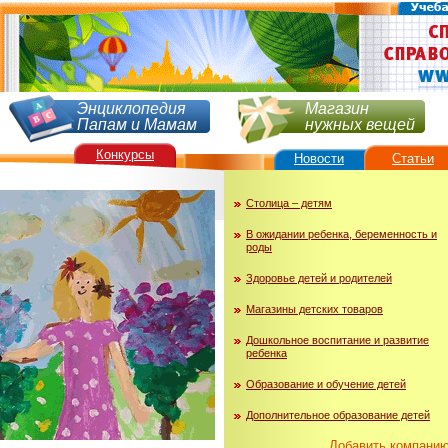
Энциклопедия
Магазин
Папам и Мамам
нужных вещей
Конкурсы
Новости
Статьи
Столица – детям
В ожидании ребенка, беременность и
роды
Здоровье детей и родителей
Магазины детских товаров
Дошкольное воспитание и развитие
ребенка
Образование и обучение детей
Дополнительное образование детей
Добавить компани