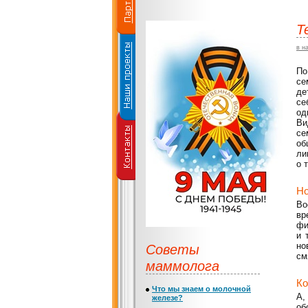
Т
в н
По
се
де
се
од
Ви
се
об
ли
о 
Но
Во
вр
фи
и 
Советы
но
см
маммолога
Ко
Что мы знаем о молочной
А,
железе?
об