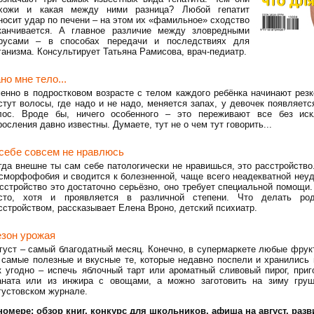
хожи и какая между ними разница? Любой гепатит
носит удар по печени – на этом их «фамильное» сходство
канчивается. А главное различие между зловредными
русами – в способах передачи и последствиях для
ганизма. Консультирует Татьяна Рамисова, врач-педиатр.
но мне тело...
енно в подростковом возрасте с телом каждого ребёнка начинают рез
стут волосы, где надо и не надо, меняется запах, у девочек появляетс
лос. Вроде бы, ничего особенного – это переживают все без иск
росления давно известны. Думаете, тут не о чем тут говорить...
себе совсем не нравлюсь
гда внешне ты сам себе патологически не нравишься, это расстройство
сморфофобия и сводится к болезненной, чаще всего неадекватной неу
сстройство это достаточно серьёзно, оно требует специальной помощи.
сто, хотя и проявляется в различной степени. Что делать ро
сстройством, рассказывает Елена Вроно, детский психиатр.
зон урожая
густ – самый благодатный месяц. Конечно, в супермаркете любые фрукт
 самые полезные и вкусные те, которые недавно поспели и хранились
к угодно – испечь яблочный тарт или ароматный сливовый пирог, при
аната или из инжира с овощами, а можно заготовить на зиму гру
густовском журнале.
номере: обзор книг, конкурс для школьников, афиша на август, разв