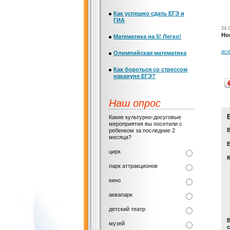
Как успешно сдать ЕГЭ и
ГИА
24.
Но
Математика на 5! Легко!
вс
Олимпийская математика
Как бороться со стрессом
накануне ЕГЭ?
Наш опрос
Какие культурно-досуговые
мероприятия вы посетили с
ребенком за последние 2
месяца?
Е
цирк
парк аттракционов
кино
аквапарк
детский театр
музей
с