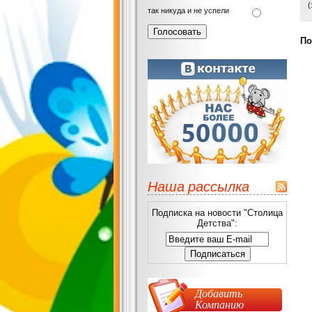
(
так никуда и не успели
По
Наша рассылка
Подписка на новости "Столица
Детства":
Добавить
Компанию