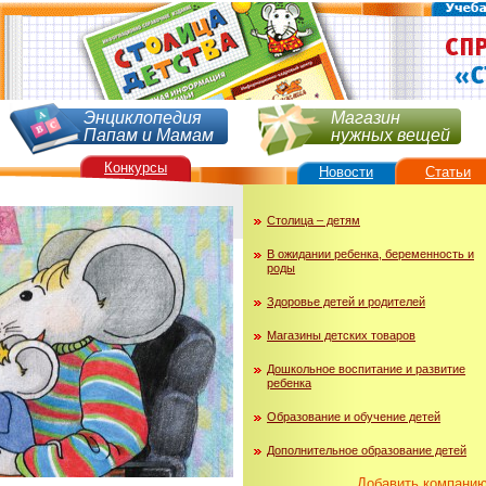
Энциклопедия
Магазин
Папам и Мамам
нужных вещей
Конкурсы
Новости
Статьи
Столица – детям
В ожидании ребенка, беременность и
роды
Здоровье детей и родителей
Магазины детских товаров
Дошкольное воспитание и развитие
ребенка
Образование и обучение детей
Дополнительное образование детей
Добавить компани