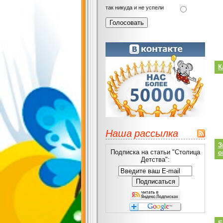
так никуда и не успели
К
Наша рассылка
З
Подписка на статьи "Столица
о
Детства":