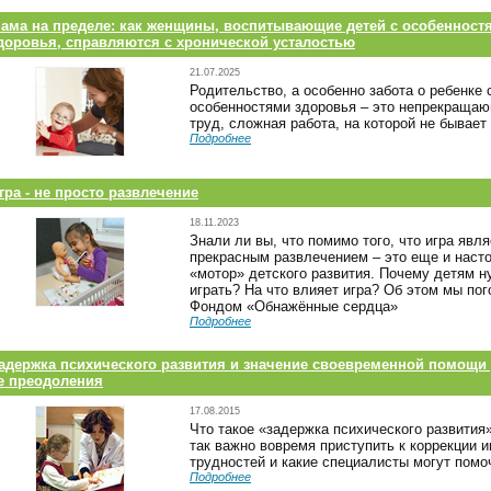
ама на пределе: как женщины, воспитывающие детей с особенност
доровья, справляются с хронической усталостью
21.07.2025
Родительство, а особенно забота о ребенке 
особенностями здоровья – это непрекраща
труд, сложная работа, на которой не бывает
Подробнее
гра - не просто развлечение
18.11.2023
Знали ли вы, что помимо того, что игра явл
прекрасным развлечением – это еще и наст
«мотор» детского развития. Почему детям н
играть? На что влияет игра? Об этом мы пог
Фондом «Обнажённые сердца»
Подробнее
адержка психического развития и значение своевременной помощи
е преодоления
17.08.2015
Что такое «задержка психического развития
так важно вовремя приступить к коррекции
трудностей и какие специалисты могут помо
Подробнее