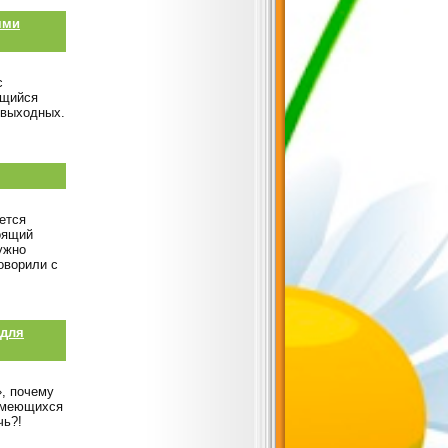
ями
с
ющийся
 выходных.
яется
оящий
ужно
оворили с
 для
», почему
 имеющихся
чь?!