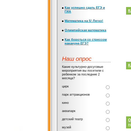
Как успешно сдать ЕГЭ и
К
ГИА
Математика на 5! Легко!
Олимпийская математика
Как бороться со стрессом
накануне ЕГЭ?
Наш опрос
К
Какие культурно-досуговые
мероприятия вы посетили с
ребенком за последние 2
месяца?
цирк
парк аттракционов
кино
аквапарк
детский театр
О
г
музей