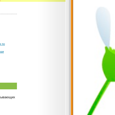
м по
вая
итывающих