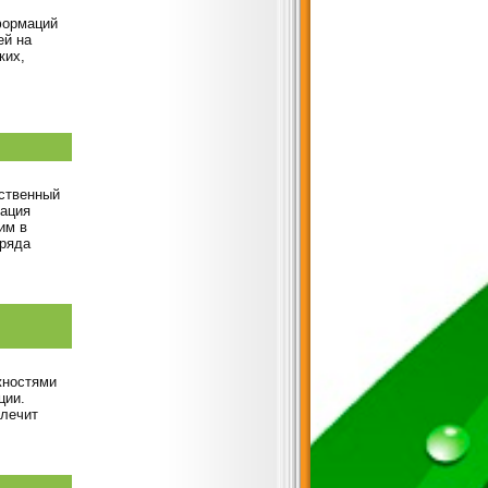
формаций
ей на
ких,
тственный
зация
им в
 ряда
жностями
ции.
 лечит