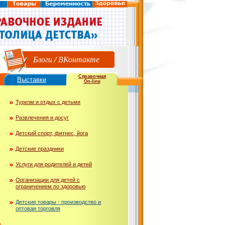
Блоги
/
ВКонтакте
Справочная
Выставки
On-line
Туризм и отдых с детьми
Развлечения и досуг
Детский спорт, фитнес, йога
Детские праздники
Услуги для родителей и детей
Организации для детей с
ограничением по здоровью
Детские товары - производство и
оптовая торговля
ю