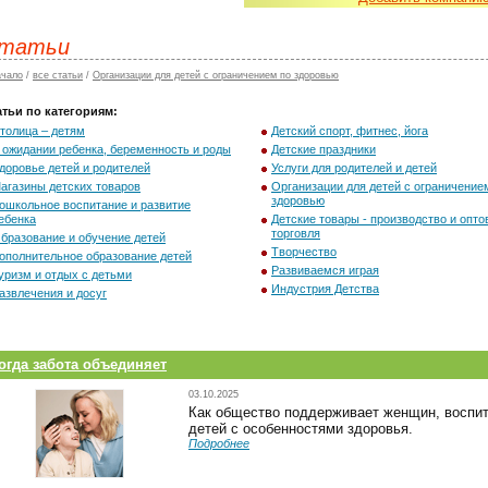
татьи
ачало
/
все статьи
/
Организации для детей с ограничением по здоровью
атьи по категориям:
толица – детям
Детский спорт, фитнес, йога
 ожидании ребенка, беременность и роды
Детские праздники
доровье детей и родителей
Услуги для родителей и детей
агазины детских товаров
Организации для детей с ограничение
здоровью
ошкольное воспитание и развитие
ебенка
Детские товары - производство и опто
торговля
бразование и обучение детей
Творчество
ополнительное образование детей
Развиваемся играя
уризм и отдых с детьми
Индустрия Детства
азвлечения и досуг
огда забота объединяет
03.10.2025
Как общество поддерживает женщин, восп
детей с особенностями здоровья.
Подробнее