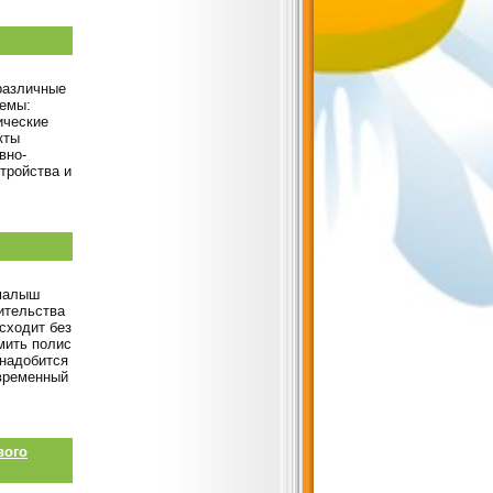
различные
темы:
ические
кты
вно-
тройства и
 малыш
жительства
сходит без
мить полис
онадобится
 временный
вого