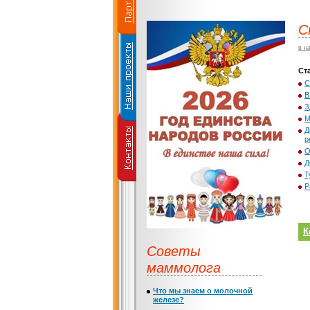
С
в н
Ст
С
В
З
М
Д
р
О
Д
Т
Р
К
Советы
маммолога
Что мы знаем о молочной
железе?