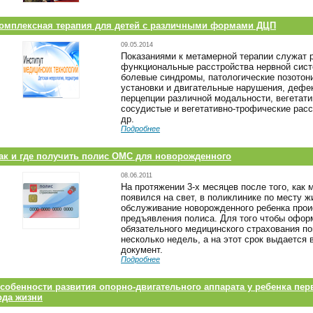
омплексная терапия для детей с различными формами ДЦП
09.05.2014
Показаниями к метамерной терапии служат 
функциональные расстройства нервной сис
болевые синдромы, патологические позотон
установки и двигательные нарушения, дефе
перцепции различной модальности, вегетати
сосудистые и вегетативно-трофические расс
др.
Подробнее
ак и где получить полис ОМС для новорожденного
08.06.2011
На протяжении 3-х месяцев после того, как
появился на свет, в поликлинике по месту 
обслуживание новорожденного ребенка прои
предъявления полиса. Для того чтобы офор
обязательного медицинского страхования п
несколько недель, а на этот срок выдается
документ.
Подробнее
собенности развития опорно-двигательного аппарата у ребенка пер
ода жизни