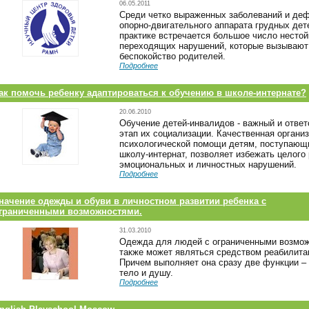
06.05.2011
Среди четко выраженных заболеваний и де
опорно-двигательного аппарата грудных дет
практике встречается большое число нестой
переходящих нарушений, которые вызывают
беспокойство родителей.
Подробнее
ак помочь ребенку адаптироваться к обучению в школе-интернате?
20.06.2010
Обучение детей-инвалидов - важный и отве
этап их социализации. Качественная органи
психологической помощи детям, поступающ
школу-интернат, позволяет избежать целого
эмоциональных и личностных нарушений.
Подробнее
начение одежды и обуви в личностном развитии ребенка с
граниченными возможностями.
31.03.2010
Одежда для людей с ограниченными возмо
также может являться средством реабилита
Причем выполняет она сразу две функции –
тело и душу.
Подробнее