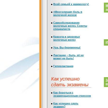
Всей семьей к маммологу!
М
з
«Многоликая» боль в
молочной железе
Самообследование
молочных желез. Советы
специалиста
Красота и здоровье
молочных желез
И
Ура, Вы беременны!
Лактации – быть, её не
может не быть!
Гиперлактация
Как успешно
З
сдать экзамены
е
Как бороться с
экзаменационным стрессом
Как успешно сдать
экзамен?