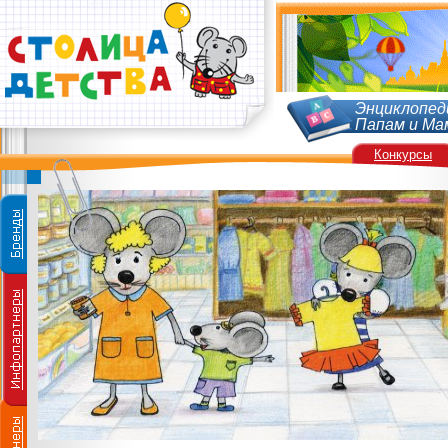
Энциклопед
Папам и Ма
Конкурсы