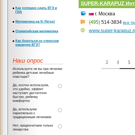
SUPER-KARAPUZ Инте
Как успешно сдать ЕГЭ и
ГИА
г. Москва
Математика на 5! Легко!
(495)
514-3834
все т
www.super-karapuz.r
Олимпийская математика
Как бороться со стрессом
накануне ЕГЭ?
Наш опрос
3
4
5
Используете ли вы при лечении
ребенка детские лечебные
пластыри?
Да, охотно используем,
это удобно, эффект
наступает достаточно
быстро, ребенку
комфортно
Да, используем
параллельно с
традиционным лечением
Нет, предпочитаем только
лекарства