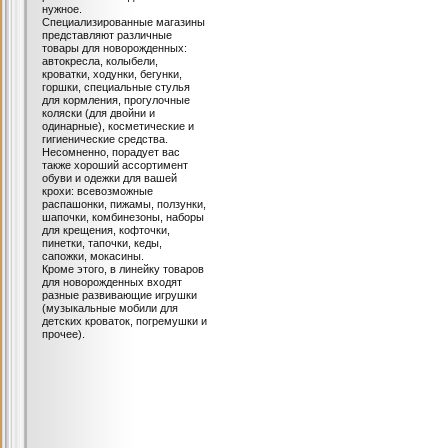
нужное.
Специализированные магазины
представляют различные
товары для новорожденных:
автокресла, колыбели,
кроватки, ходунки, бегунки,
горшки, специальные стулья
для кормления, прогулочные
коляски (для двойни и
одинарные), косметические и
гигиенические средства.
Несомненно, порадует вас
также хороший ассортимент
обуви и одежки для вашей
крохи: всевозможные
распашонки, пижамы, ползунки,
шапочки, комбинезоны, наборы
для крещения, кофточки,
пинетки, тапочки, кеды,
сапожки, мокасины.
Кроме этого, в линейку товаров
для новорожденных входят
разные развивающие игрушки
(музыкальные мобили для
детских кроваток, погремушки и
прочее).