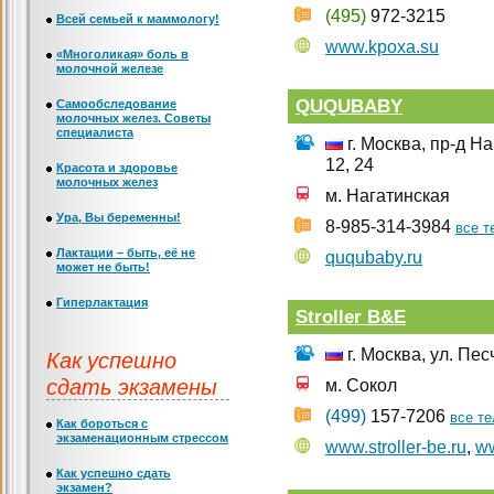
(495)
972-3215
Всей семьей к маммологу!
www.kpoxa.su
«Многоликая» боль в
молочной железе
QUQUBABY
Самообследование
молочных желез. Советы
специалиста
г. Москва, пр-д Н
12, 24
Красота и здоровье
молочных желез
м. Нагатинская
Ура, Вы беременны!
8-985-314-3984
все 
Лактации – быть, её не
ququbaby.ru
может не быть!
Гиперлактация
Stroller B&E
Как успешно
г. Москва, ул. Пес
сдать экзамены
м. Сокол
(499)
157-7206
все т
Как бороться с
экзаменационным стрессом
www.stroller-be.ru
,
ww
Как успешно сдать
экзамен?