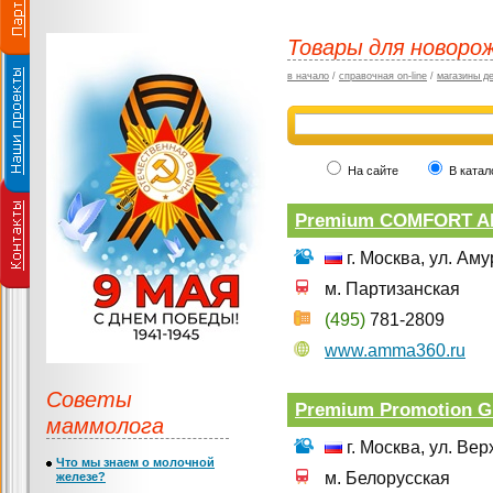
Товары для новоро
в начало
/
справочная on-line
/
магазины д
На сайте
В катал
Premium COMFORT A
г. Москва, ул. Аму
м. Партизанская
(495)
781-2809
www.amma360.ru
Советы
Premium Promotion 
маммолога
г. Москва, ул. Вер
Что мы знаем о молочной
м. Белорусская
железе?