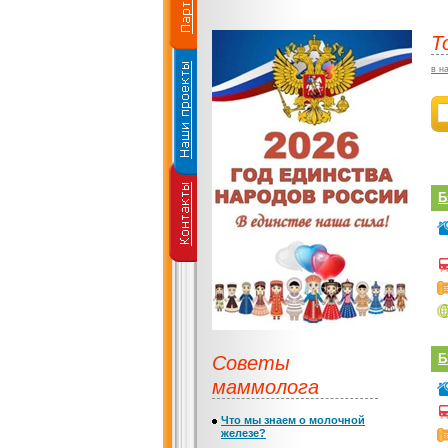
Т
в н
Б
Советы
Б
маммолога
Что мы знаем о молочной
железе?