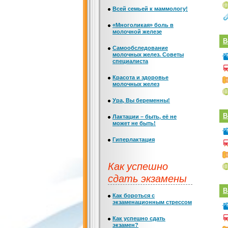
Всей семьей к маммологу!
«Многоликая» боль в
молочной железе
В
Самообследование
молочных желез. Советы
специалиста
Красота и здоровье
молочных желез
Ура, Вы беременны!
В
Лактации – быть, её не
может не быть!
Гиперлактация
Как успешно
сдать экзамены
В
Как бороться с
экзаменационным стрессом
Как успешно сдать
экзамен?