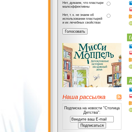
Нет, думаем, что пластыри
малоэффективны
Нет, т. к. не знаем об
использовании пластырей
и их лечебных свойствах
Г
Д
Наша рассылка
Подписка на новости "Столица
Детства":