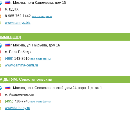
г. Москва, пр-д Кадомцева, дом 15
м. ВДНХ
8-985-762-1442
все телефоны
www.nannys.biz
амма-центр
г. Москва, ул. Пырьева, дом 16
м. Парк Победы
(499)
143-8910
все телефоны
www.gamma-centr.ru
А ДЕТЯМ. Севастопольский
г. Москва, пр-т Севастопольский, дом 24, корп. 1, этаж 1
м. Академическая
(495)
718-7745
все телефоны
www.da-baby.ru