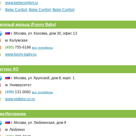
www.bebeconfort.ru
Bebe Сonfort
,
Bebe Сonfort
,
Bebe Сonfort
еселый малыш (Funny Baby)
г. Москва, ул. Каховка, дом 30, офис 13
м. Калужская
(495)
755-6186
все телефоны
www.funny-baby.ru
еттекс КО
г. Москва, ул. Крупской, дом 8, корп. 1
м. Университет
(499)
131-0082
все телефоны
www.vetteks-co.ru
иа-Натуралиа
г. Москва, ул. Люблинская, дом 9
м. Люблино