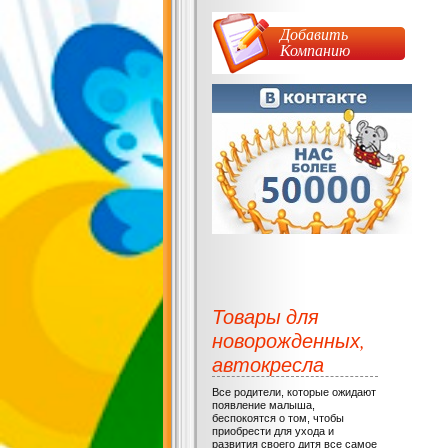
Добавить
Компанию
Товары для
новорожденных,
автокресла
Все родители, которые ожидают
появление малыша,
беспокоятся о том, чтобы
приобрести для ухода и
развития своего дитя все самое