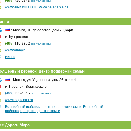
(495)
729-2343
все телефоны
www.via-naturalia.ru
,
www.pelenanie.ru
инни
г. Москва, ш. Рублевское, дом 20, корп. 1
м. Кунцевская
(495)
415-3872
все телефоны
www.winny.ru
Винни
олшебный ребенок, центр поддержки семьи
г. Москва, ул. Удальцова, дом 36, этаж 4
м. Проспект Вернадского
(499)
133-4346
все телефоны
www.magichild.ru
Волшебный ребенок, центр поддержки семьи
,
Волшебный
ребенок, центр поддержки семьи
се Дороги Мира