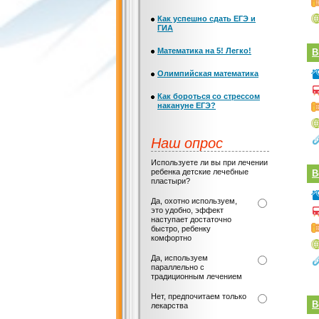
Как успешно сдать ЕГЭ и
ГИА
Математика на 5! Легко!
В
Олимпийская математика
Как бороться со стрессом
накануне ЕГЭ?
Наш опрос
Используете ли вы при лечении
ребенка детские лечебные
В
пластыри?
Да, охотно используем,
это удобно, эффект
наступает достаточно
быстро, ребенку
комфортно
Да, используем
параллельно с
традиционным лечением
Нет, предпочитаем только
В
лекарства