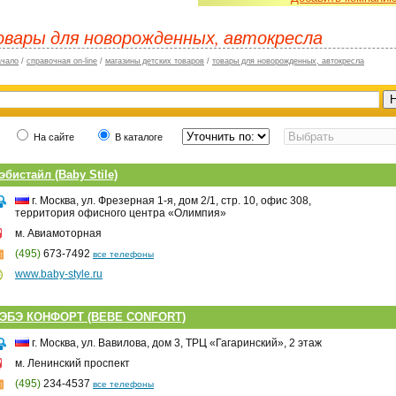
овары для новорожденных, автокресла
ачало
/
справочная on-line
/
магазины детских товаров
/
товары для новорожденных, автокресла
На сайте
В каталоге
эбистайл (Baby Stile)
г. Москва, ул. Фрезерная 1-я, дом 2/1, стр. 10, офис 308,
территория офисного центра «Олимпия»
м. Авиамоторная
(495)
673-7492
все телефоны
www.baby-style.ru
ЭБЭ КОНФОРТ (BEBE CONFORT)
г. Москва, ул. Вавилова, дом 3, ТРЦ «Гагаринский», 2 этаж
м. Ленинский проспект
(495)
234-4537
все телефоны