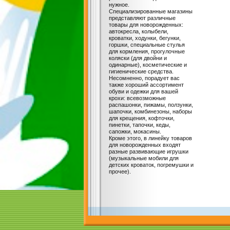
нужное.
Специализированные магазины
представляют различные
товары для новорожденных:
автокресла, колыбели,
кроватки, ходунки, бегунки,
горшки, специальные стулья
для кормления, прогулочные
коляски (для двойни и
одинарные), косметические и
гигиенические средства.
Несомненно, порадует вас
также хороший ассортимент
обуви и одежки для вашей
крохи: всевозможные
распашонки, пижамы, ползунки,
шапочки, комбинезоны, наборы
для крещения, кофточки,
пинетки, тапочки, кеды,
сапожки, мокасины.
Кроме этого, в линейку товаров
для новорожденных входят
разные развивающие игрушки
(музыкальные мобили для
детских кроваток, погремушки и
прочее).