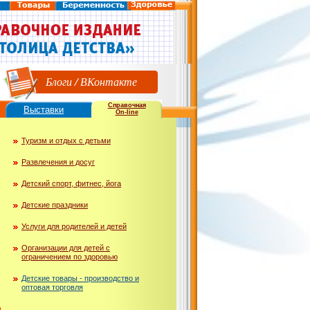
Блоги
/
ВКонтакте
Справочная
Выставки
On-line
Туризм и отдых с детьми
Развлечения и досуг
Детский спорт, фитнес, йога
Детские праздники
Услуги для родителей и детей
Организации для детей с
ограничением по здоровью
Детские товары - производство и
оптовая торговля
ю