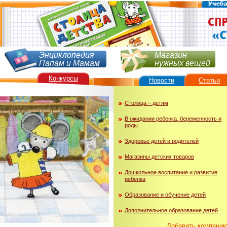
Энциклопедия
Магазин
Папам и Мамам
нужных вещей
Конкурсы
Новости
Статьи
Столица – детям
В ожидании ребенка, беременность и
роды
Здоровье детей и родителей
Магазины детских товаров
Дошкольное воспитание и развитие
ребенка
Образование и обучение детей
Дополнительное образование детей
Добавить компани