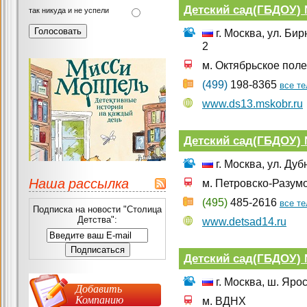
Детский сад(ГБДОУ)
так никуда и не успели
г. Москва, ул. Би
2
м. Октябрьское поле
(499)
198-8365
все т
www.ds13.mskobr.ru
Детский сад(ГБДОУ) 
г. Москва, ул. Дуб
Наша рассылка
м. Петровско-Разум
(495)
485-2616
все т
Подписка на новости "Столица
Детства":
www.detsad14.ru
Детский сад(ГБДОУ)
г. Москва, ш. Ярос
Добавить
Компанию
м. ВДНХ