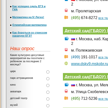
2
Как успешно сдать ЕГЭ и
ГИА
м. Пролетарская
Математика на 5! Легко!
(495)
674-8272
все т
Олимпийская математика
Детский сад(ГБДОУ) 
Как бороться со стрессом
накануне ЕГЭ?
г. Москва, наб. К
2
Наш опрос
м. Полежаевская
Какие культурно-досуговые
(499)
191-1017
все т
мероприятия вы посетили с
ребенком за последние 2
www.dskv9.mskobr.r
месяца?
цирк
Детский сад(ГБДОУ) 
парк аттракционов
г. Москва, ул. Ме
кино
м. Улица Скобелевс
аквапарк
(495)
712-5236
детский театр
все т
музей