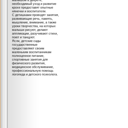
малышом в декрете,
необходимый уход и развитие
крохе предоставят опытные
нянечки и воспитатели.
С детишками проводят занятия,
развивающие речь, память,
мышление, внимание, а также
уроки творчества, на которых
малыши рисуют, делают
аппликации, разучивают стихи,
поют и танцуют.
Ясли, детские сады
государственные
предоставляют своим
маленьким воспитанникам
полноценное питание,
спортивные занятия для
физического развития,
медицинское обслуживание,
профессиональную помощь
логопеда и детского психолога.