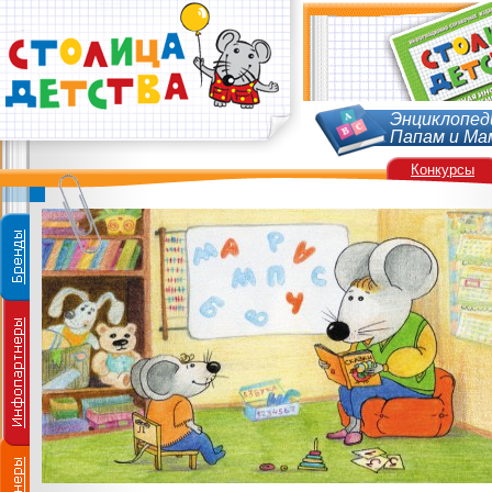
Энциклопед
Папам и Ма
Конкурсы