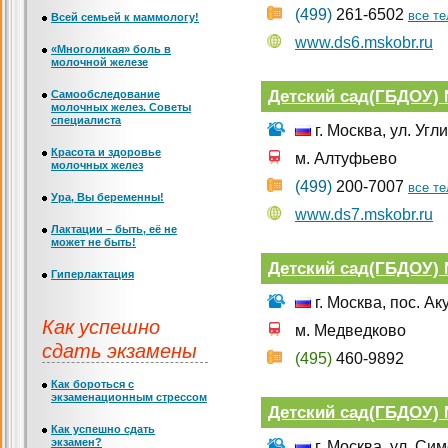
(499)
261-6502
все т
Всей семьей к маммологу!
www.ds6.mskobr.ru
«Многоликая» боль в
молочной железе
Детский сад(ГБДОУ)
Самообследование
молочных желез. Советы
специалиста
г. Москва, ул. Угл
Красота и здоровье
м. Алтуфьево
молочных желез
(499)
200-7007
все т
Ура, Вы беременны!
www.ds7.mskobr.ru
Лактации – быть, её не
может не быть!
Детский сад(ГБДОУ) 
Гиперлактация
г. Москва, пос. А
Как успешно
м. Медведково
сдать экзамены
(495)
460-9892
Как бороться с
экзаменационным стрессом
Детский сад(ГБДОУ)
Как успешно сдать
экзамен?
г. Москва, ул. Си