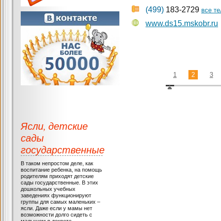
(499)
183-2729
все т
www.ds15.mskobr.ru
1
2
3
Ясли, детские
сады
государственные
В таком непростом деле, как
воспитание ребенка, на помощь
родителям приходят детские
сады государственные. В этих
дошкольных учебных
заведениях функционируют
группы для самых маленьких –
ясли. Даже если у мамы нет
возможности долго сидеть с