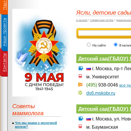
Ясли, детские сады
в начало
/
справочная on-line
/
дошкольное
На сайте
В катал
Детский сад(ГБДОУ)
г. Москва, пр-т Л
м. Университет
(495)
938-0046
все т
ds6.mskobr.ru
Советы
Детский сад(ГБДОУ) 
маммолога
г. Москва, ул. Нов
Что мы знаем о молочной
м. Бауманская
железе?