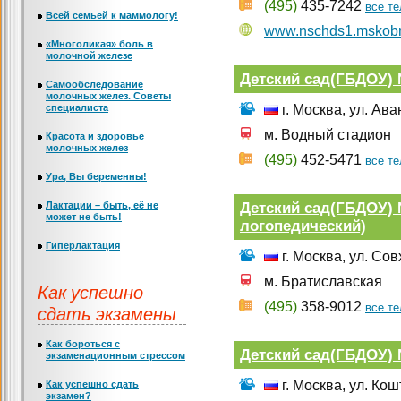
(495)
435-7242
все т
Всей семьей к маммологу!
www.nschds1.mskobr
«Многоликая» боль в
молочной железе
Детский сад(ГБДОУ)
Самообследование
молочных желез. Советы
специалиста
г. Москва, ул. Ав
м. Водный стадион
Красота и здоровье
молочных желез
(495)
452-5471
все т
Ура, Вы беременны!
Детский сад(ГБДОУ) 
Лактации – быть, её не
может не быть!
логопедический)
Гиперлактация
г. Москва, ул. Со
м. Братиславская
Как успешно
(495)
358-9012
все т
сдать экзамены
Как бороться с
Детский сад(ГБДОУ)
экзаменационным стрессом
г. Москва, ул. Ко
Как успешно сдать
экзамен?