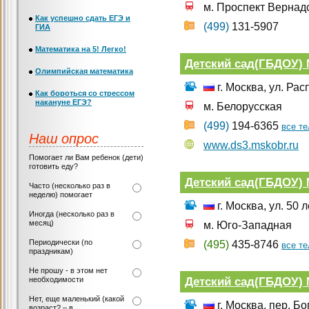
м. Проспект Вернад
Как успешно сдать ЕГЭ и
(499)
131-5907
ГИА
Математика на 5! Легко!
Детский сад(ГБДОУ)
Олимпийская математика
г. Москва, ул. Рас
Как бороться со стрессом
накануне ЕГЭ?
м. Белорусская
(499)
194-6365
все т
Наш опрос
www.ds3.mskobr.ru
Помогает ли Вам ребенок (дети)
готовить еду?
Детский сад(ГБДОУ) 
Часто (несколько раз в
неделю) помогает
г. Москва, ул. 50 
Иногда (несколько раз в
месяц)
м. Юго-Западная
Периодически (по
(495)
435-8746
все т
праздникам)
Не прошу - в этом нет
Детский сад(ГБДОУ)
необходимости
Нет, еще маленький (какой
г. Москва, пер. Б
возраст? – в