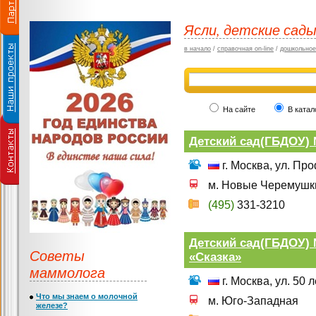
Ясли, детские сады
в начало
/
справочная on-line
/
дошкольное
На сайте
В катал
Детский сад(ГБДОУ)
г. Москва, ул. Пр
м. Новые Черемушк
(495)
331-3210
Детский сад(ГБДОУ) 
Советы
«Сказка»
маммолога
г. Москва, ул. 50 
Что мы знаем о молочной
м. Юго-Западная
железе?