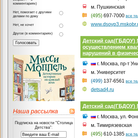
комментариях)
м. Пушкинская
Нет, помогает с другими
(495)
697-7000
все т
делами по дому
www.dsovp3.mskobr.
Нет, не хочет
Другое (в комментариях)
Детский сад(ГБДОУ)
осуществлением ква
нарушений в физичес
г. Москва, пр-т Ун
м. Университет
(499)
137-6561
все т
detsad4.ru
Детский сад(ГБДОУ) 
Наша рассылка
г. Москва, ул. Фон
Подписка на новости "Столица
м. Тимирязевская
Детства":
(495)
610-1385
все т