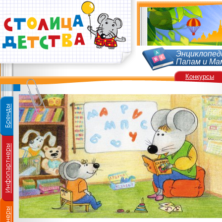
Энциклопед
Папам и Ма
Конкурсы