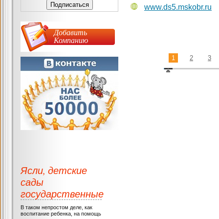
www.ds5.mskobr.ru
Добавить
Компанию
1
2
3
Ясли, детские
сады
государственные
В таком непростом деле, как
воспитание ребенка, на помощь