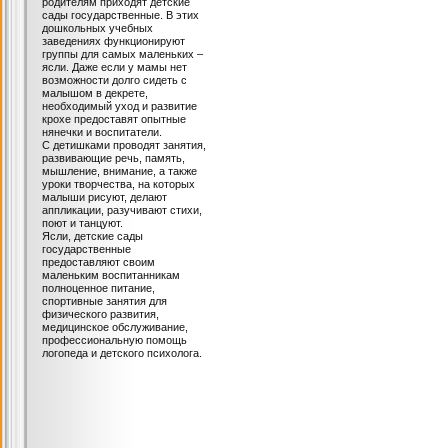
родителям приходят детские
сады государственные. В этих
дошкольных учебных
заведениях функционируют
группы для самых маленьких –
ясли. Даже если у мамы нет
возможности долго сидеть с
малышом в декрете,
необходимый уход и развитие
крохе предоставят опытные
нянечки и воспитатели.
С детишками проводят занятия,
развивающие речь, память,
мышление, внимание, а также
уроки творчества, на которых
малыши рисуют, делают
аппликации, разучивают стихи,
поют и танцуют.
Ясли, детские сады
государственные
предоставляют своим
маленьким воспитанникам
полноценное питание,
спортивные занятия для
физического развития,
медицинское обслуживание,
профессиональную помощь
логопеда и детского психолога.