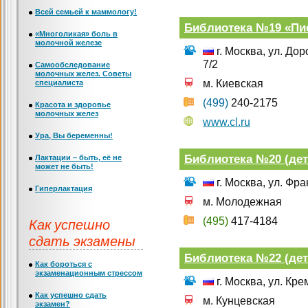
Всей семьей к маммологу!
Библиотека №19 «Пио
«Многоликая» боль в
молочной железе
г. Москва, ул. До
7/2
Самообследование
молочных желез. Советы
м. Киевская
специалиста
(499)
240-2175
Красота и здоровье
молочных желез
www.cl.ru
Ура, Вы беременны!
Библиотека №20 (дет
Лактации – быть, её не
может не быть!
г. Москва, ул. Фра
Гиперлактация
м. Молодежная
Как успешно
(495)
417-4184
сдать экзамены
Библиотека №22 (дет
Как бороться с
экзаменационным стрессом
г. Москва, ул. Кре
Как успешно сдать
м. Кунцевская
экзамен?