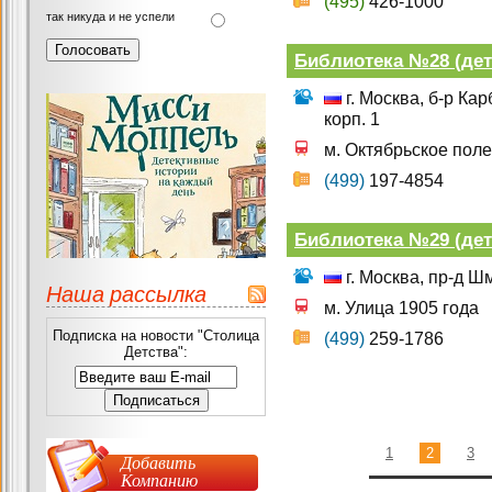
(495)
426-1000
так никуда и не успели
Библиотека №28 (дет
г. Москва, б-р Ка
корп. 1
м. Октябрьское поле
(499)
197-4854
Библиотека №29 (дет
г. Москва, пр-д Шм
Наша рассылка
м. Улица 1905 года
Подписка на новости "Столица
(499)
259-1786
Детства":
1
2
3
Добавить
Компанию