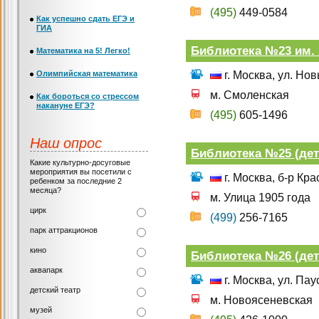
(495)
449-0584
Как успешно сдать ЕГЭ и
ГИА
Библиотека №23 им. А
Математика на 5! Легко!
Олимпийская математика
г. Москва, ул. Но
м. Смоленская
Как бороться со стрессом
накануне ЕГЭ?
(495)
605-1496
Наш опрос
Библиотека №25 (дет
Какие культурно-досуговые
мероприятия вы посетили с
г. Москва, б-р Кр
ребенком за последние 2
месяца?
м. Улица 1905 года
цирк
(499)
256-7165
парк аттракционов
кино
Библиотека №26 (дет
аквапарк
г. Москва, ул. Пау
детский театр
м. Новоясеневская
музей