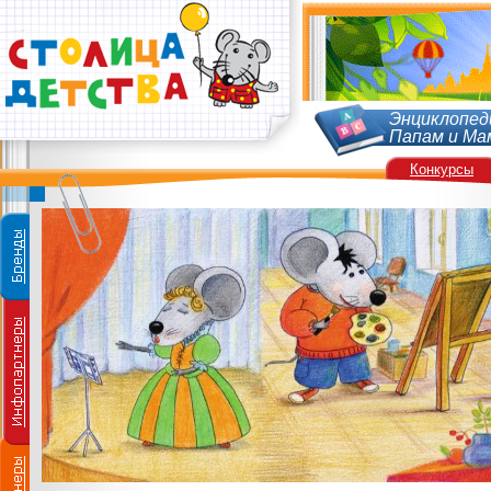
Энциклопед
Папам и Ма
Конкурсы