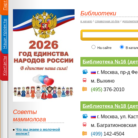
Библиотеки
в начало
/
справочная on-line
/
дополнител
На сайте
В катал
Библиотека №16 (дет
г. Москва, пр-д Фе
м. Выхино
(495)
376-2010
Библиотека №18 (дет
Советы
г. Москва, ул. Кас
маммолога
м. Багратионовская
Что мы знаем о молочной
(499)
142-4504
железе?