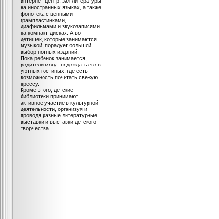
интернет-центр, зал литературы
на иностранных языках, а также
фонотека с ценными
грампластинками,
диафильмами и звукозаписями
на компакт-дисках. А вот
детишек, которые занимаются
музыкой, порадует большой
выбор нотных изданий.
Пока ребенок занимается,
родители могут подождать его в
уютных гостиных, где есть
возможность почитать свежую
прессу.
Кроме этого, детские
библиотеки принимают
активное участие в культурной
деятельности, организуя и
проводя разные литературные
выставки и выставки детского
творчества.