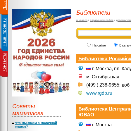
Библиотеки
в начало
/
справочная on-line
/
дополнител
На сайте
В катал
Библиотека Российск
г. Москва, пл. Кал
м. Октябрьская
(499 ) 238-9655; доб
www.rgdb.ru
Советы
Библиотека Централ
маммолога
ЮВАО
Что мы знаем о молочной
г. Москва
железе?