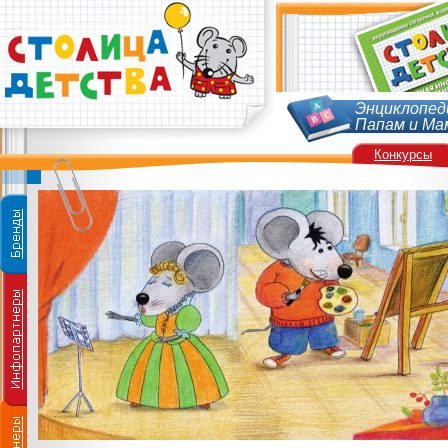
Энциклопед
Папам и Ма
Конкурсы