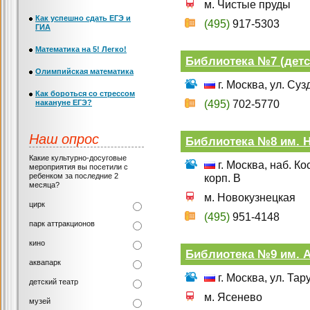
м. Чистые пруды
Как успешно сдать ЕГЭ и
(495)
917-5303
ГИА
Математика на 5! Легко!
Библиотека №7 (детс
Олимпийская математика
г. Москва, ул. Суз
Как бороться со стрессом
накануне ЕГЭ?
(495)
702-5770
Наш опрос
Библиотека №8 им. Н.
Какие культурно-досуговые
г. Москва, наб. К
мероприятия вы посетили с
ребенком за последние 2
корп. В
месяца?
м. Новокузнецкая
цирк
(495)
951-4148
парк аттракционов
кино
Библиотека №9 им. А
аквапарк
г. Москва, ул. Тар
детский театр
м. Ясенево
музей