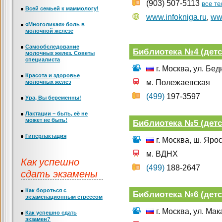
(903) 507-5113
все т
Всей семьей к маммологу!
www.infokniga.ru
,
www
«Многоликая» боль в
молочной железе
Самообследование
Библиотека №4 (детс
молочных желез. Советы
специалиста
г. Москва, ул. Бе
Красота и здоровье
м. Полежаевская
молочных желез
(499)
197-3597
Ура, Вы беременны!
Лактации – быть, её не
может не быть!
Библиотека №5 (детс
Гиперлактация
г. Москва, ш. Ярос
м. ВДНХ
Как успешно
(499)
188-2647
сдать экзамены
Как бороться с
Библиотека №6 (детс
экзаменационным стрессом
г. Москва, ул. Мак
Как успешно сдать
экзамен?