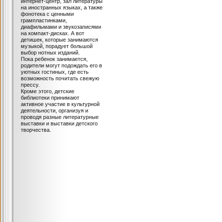
интернет-центр, зал литературы
на иностранных языках, а также
фонотека с ценными
грампластинками,
диафильмами и звукозаписями
на компакт-дисках. А вот
детишек, которые занимаются
музыкой, порадует большой
выбор нотных изданий.
Пока ребенок занимается,
родители могут подождать его в
уютных гостиных, где есть
возможность почитать свежую
прессу.
Кроме этого, детские
библиотеки принимают
активное участие в культурной
деятельности, организуя и
проводя разные литературные
выставки и выставки детского
творчества.