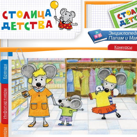
Энциклопед
Папам и Ма
Конкурсы