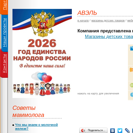
АВЭЛЬ
в начало
/
магазины детских товаров
/
меб
Компания представлена в
Магазины детских тов
нажать на карту для увеличения
Советы
маммолога
Что мы знаем о молочной
железе?
Поделиться…