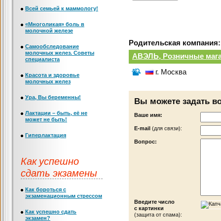
Всей семьей к маммологу!
«Многоликая» боль в
молочной железе
Родительская компания:
Самообследование
молочных желез. Советы
АВЭЛЬ, Розничные маг
специалиста
г. Москва
Красота и здоровье
молочных желез
Ура, Вы беременны!
Вы можете задать в
Лактации – быть, её не
Ваше имя:
может не быть!
Е-mail
(для связи):
Гиперлактация
Вопрос:
Как успешно
сдать экзамены
Как бороться с
экзаменационным стрессом
Введите число
с картинки
Как успешно сдать
(защита от спама):
экзамен?