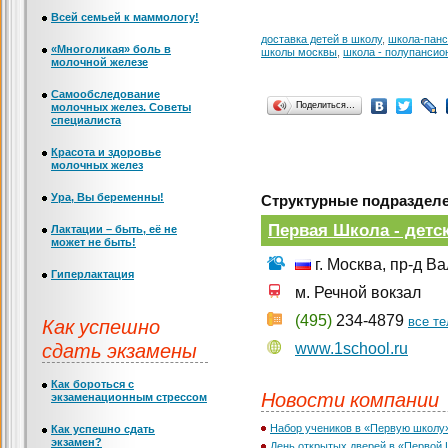
Всей семьей к маммологу!
доставка детей в школу
,
школа-панс
«Многоликая» боль в
школы москвы
,
школа - полупансио
молочной железе
Самообследование
Поделиться…
молочных желез. Советы
специалиста
Красота и здоровье
молочных желез
Ура, Вы беременны!
Структурные подразделе
Первая Школа - детс
Лактации – быть, её не
может не быть!
г. Москва, пр-д В
Гиперлактация
м. Речной вокзал
(495)
234-4879
Как успешно
все т
сдать экзамены
www.1school.ru
Как бороться с
Новости компании
экзаменационным стрессом
Набор учеников в «Первую школу
Как успешно сдать
экзамен?
День открытых дверей в «Первой 