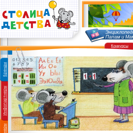
Энциклопед
Папам и Ма
Конкурсы