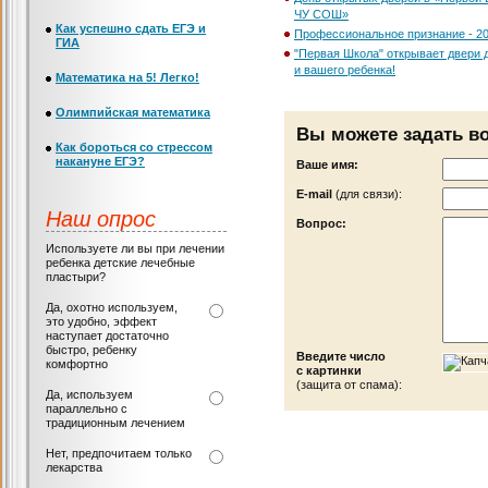
ЧУ СОШ»
Как успешно сдать ЕГЭ и
Профессиональное признание - 2
ГИА
"Первая Школа" открывает двери 
и вашего ребенка!
Математика на 5! Легко!
Олимпийская математика
Вы можете задать в
Как бороться со стрессом
накануне ЕГЭ?
Ваше имя:
Е-mail
(для связи):
Наш опрос
Вопрос:
Используете ли вы при лечении
ребенка детские лечебные
пластыри?
Да, охотно используем,
это удобно, эффект
наступает достаточно
быстро, ребенку
Введите число
комфортно
с картинки
(защита от спама):
Да, используем
параллельно с
традиционным лечением
Нет, предпочитаем только
лекарства