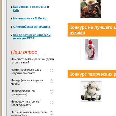
Как успешно сдать ЕГЭ и
ГИА
Математика на 5! Легко!
Конкурс на лучшего 
Олимпийская математика
руками
Как бороться со стрессом
накануне ЕГЭ?
Наш опрос
Помогает ли Вам ребенок (дети)
готовить еду?
Часто (несколько раз в
неделю) помогает
Конкурс творческих 
Иногда (несколько раз в
месяц)
Периодически (по
праздникам)
Не прошу - в этом нет
необходимости
Нет, еще маленький (какой
возраст? – в