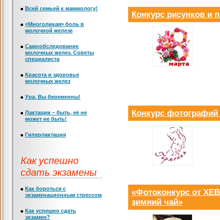
Всей семьей к маммологу!
Конкурс рисунков и 
«Многоликая» боль в
молочной железе
Самообследование
молочных желез. Советы
специалиста
Красота и здоровье
молочных желез
Ура, Вы беременны!
Конкурс фотографий
Лактации – быть, её не
может не быть!
Гиперлактация
Как успешно
сдать экзамены
Как бороться с
«Фотоконкурс от Х
экзаменационным стрессом
зимний чай»
Как успешно сдать
экзамен?