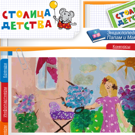
Энциклопед
Папам и Ма
Конкурсы