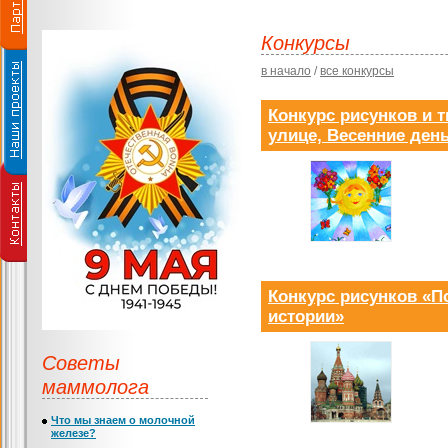
Конкурсы
в начало
/
все конкурсы
Конкурс рисунков и т
улице, Весенние день
Конкурс рисунков «П
истории»
Советы
маммолога
Что мы знаем о молочной
железе?