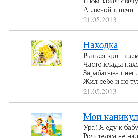
Гном зажёг свечу
А свечой в печи –
21.05.2013
Находка
Рыться крот в зе
Часто клады нах
Зарабатывал неп
Жил себе и не т
21.05.2013
Мои канику
Ура! Я еду к баб
Родителям не над