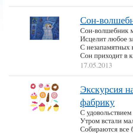
Сон-волшеб
Сон-волшебник м
Исцелит любое з
С незапамятных 
Сон приходит в 
17.05.2013
Экскурсия н
фабрику
С удовольствием
Утром встали ма
Собираются все 