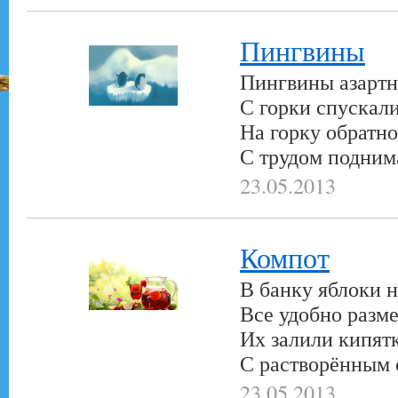
Пингвины
Пингвины азарт
С горки спускали
На горку обратно
С трудом подним
23.05.2013
Компот
В банку яблоки н
Все удобно разме
Их залили кипят
С растворённым 
23.05.2013