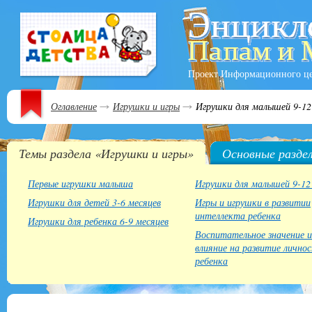
Проект Информационного ц
Оглавление
Игрушки и игры
Игрушки для малышей 9-12
Темы раздела «Игрушки и игры»
Основные разде
Первые игрушки малыша
Игрушки для малышей 9-12
Игрушки для детей 3-6 месяцев
Игры и игрушки в развитии
интеллекта ребенка
Игрушки для ребенка 6-9 месяцев
Воспитательное значение и
влияние на развитие лично
ребенка