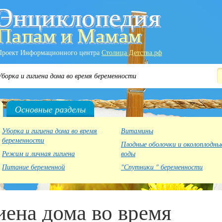
Проект Информационного центра
Столица Детства.рф
борка и гигиена дома во время беременности
Основные разделы
Уборка и гигиена дома во время
Витамины
беременности
Плодные оболочки и околоплодны
Режим и личная гигиена
воды
Питание беременной
"Спутники " беременности
иена дома во время