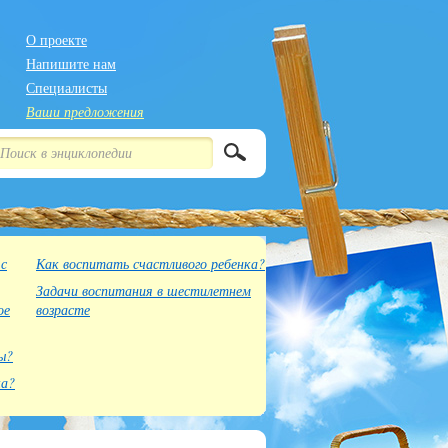
О проекте
Напишите нам
Специалисты
Ваши предложения
 с
Как воспитать счастливого ребенка?
Задачи воспитания в шестилетнем
ое
возрасте
ы?
ка?