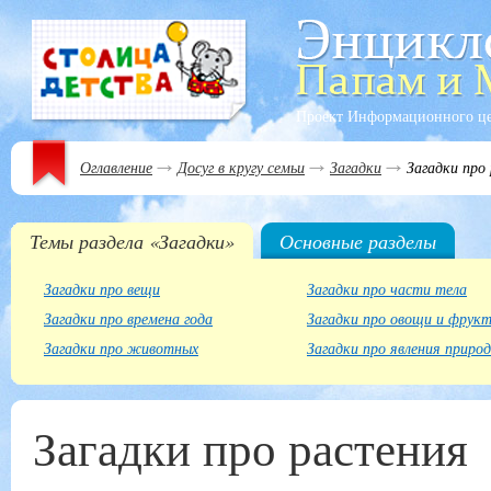
Проект Информационного ц
Оглавление
Досуг в кругу семьи
Загадки
Загадки про
Темы раздела «Загадки»
Основные разделы
Загадки про вещи
Загадки про части тела
Загадки про времена года
Загадки про овощи и фрук
Загадки про животных
Загадки про явления приро
Загадки про растения