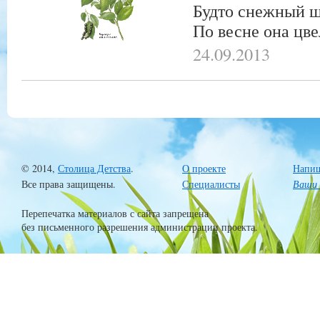
Будто снежный ш
По весне она цве
24.09.2013
© 2014,
Столица Детства
.
О проекте
Напиш
Все права защищены.
Специалисты
Ваши 
Перепечатка материалов с сайта запрещена
без письменного разрешения администрации проекта.