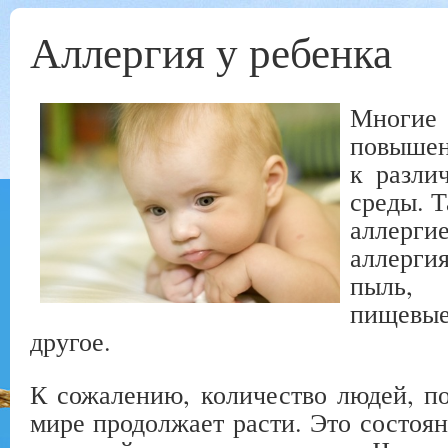
Аллергия у ребенка
Многи
повышен
к разли
среды. 
аллерги
аллерги
пыль, 
пищевы
другое.
К сожалению, количество людей, п
мире продолжает расти. Это состоян