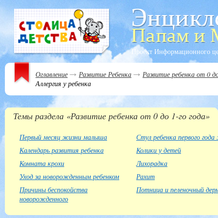
Проект Информационного ц
Оглавление
Развитие Ребенка
Развитие ребенка от 0 до
Аллергия у ребенка
Темы раздела «Развитие ребенка от 0 до 1-го года»
Первый месяц жизни малыша
Стул ребенка первого года
Календарь развития ребенка
Колики у детей
Комната крохи
Лихорадка
Уход за новорожденным ребенком
Рахит
Причины беспокойства
Потница и пеленочный де
новорожденного